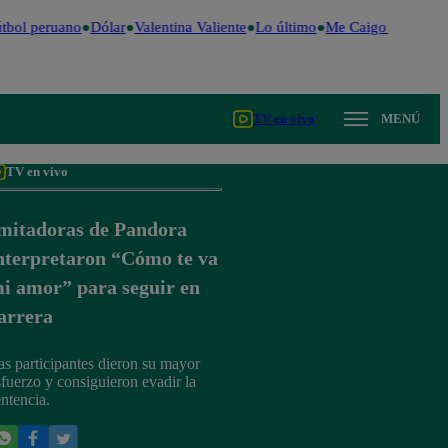
tbol peruano
Dólar
Valentina Valiente
Lo último
Me Caigo de Risa
P
TV en vivo
MENÚ
TV en vivo
mitadoras de Pandora
nterpretaron “Cómo te va
i amor” para seguir en
arrera
as participantes dieron su mayor
sfuerzo y consiguieron evadir la
entencia.