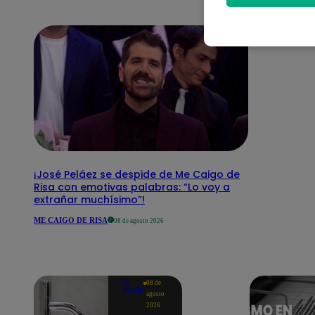
¡José Peláez se despide de Me Caigo de
Risa con emotivas palabras: “Lo voy a
extrañar muchísimo”!
ME CAIGO DE RISA
08 de agosto 2026
Te
08 de
ayudo
agosto
2026