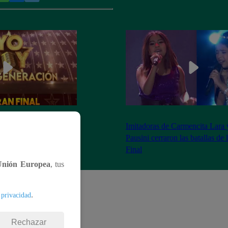
as 8:20 pm conoceremos
Imitadoras de Carmencita Lara 
Yo Soy: Nueva
Pausini cerraron las batallas de
Final
Unión Europea
, tus
.
 privacidad
Rechazar