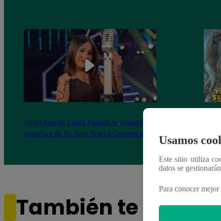
¡Imitadora de Laura Pausini se consagró
Imita
ganadora de Yo Soy: Nueva Generación!
“Beau
Usamos cook
Este sitio utiliza c
datos se gestionará
Para conocer mejor 
También te puede i