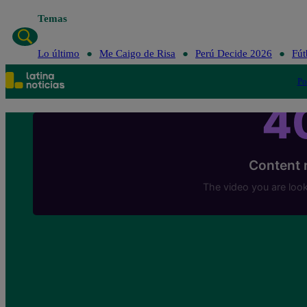
Temas
Lo último
Me Caigo de Risa
Perú Decide 2026
Fút
Po