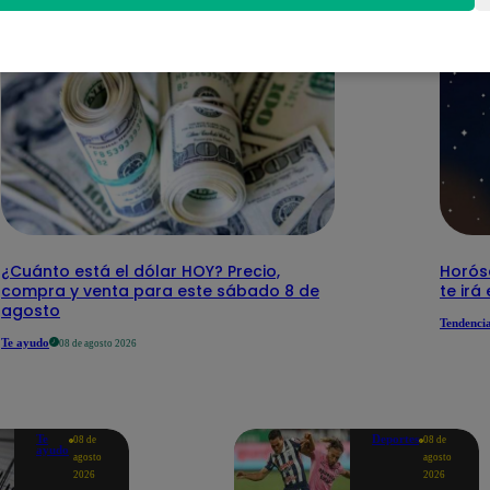
¿Cuánto está el dólar HOY? Precio,
Horós
compra y venta para este sábado 8 de
te irá
agosto
Tendenci
Te ayudo
08 de agosto 2026
Te
Deportes
08 de
08 de
ayudo
agosto
agosto
2026
2026