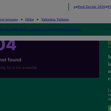
Lo último
Me Caigo de Risa
Perú Decide 2026
Fú
bol peruano
Dólar
Valentina Valiente
lítica
Lima
Mundo
Te ayudo
Tendencias
Deportes
Espectáculos
I
i
m
c
L
e
s