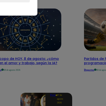
copo de HOY, 8 de agosto: ¿cómo
Partidos de 
 en el amor y trabajo, según la IA?
programació
as
Deportes
08 de agosto 2026
08 de ago
Perú
07 de
agosto
2026