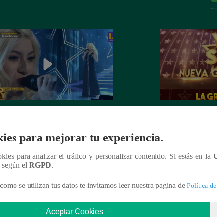
dora de Christina Aguilera cantó
¡Mañana lunes a l
tiful” en su concierto final
a la ganadora de 
ies para mejorar tu experiencia.
Generación!
ookies para analizar el tráfico y personalizar contenido. Si estás en la
n según el
RGPD
.
como se utilizan tus datos te invitamos leer nuestra pagina de
Política de
nteresar
Aceptar Cookies