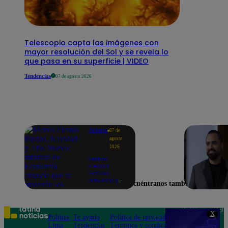
Telescopio capta las imágenes con
mayor resolución del Sol y se revela lo
que pasa en su superficie | VIDEO
Tendencias
07 de agosto 2026
Política
07 de
agosto
2026
Menos
Fiestas
Patrias,
Navidad y
Encuéntranos también en
Año Nuevo:
ministro de
Economía
anuncia que
Teléfono: 219
X
se moverán
Política
Te ayudo
Política de privacidad
1000
los feriados
Lima
Tendencias
Términos y condiciones
Av. San