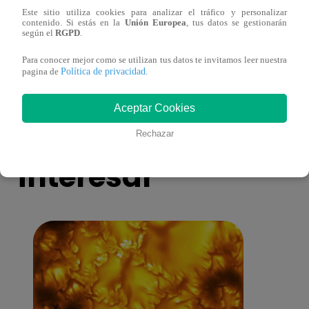
Este sitio utiliza cookies para analizar el tráfico y personalizar
¡Imitadora de Laura Pausini se consagró
Imita
contenido. Si estás en la
Unión Europea
, tus datos se gestionarán
ganadora de Yo Soy: Nueva Generación!
“Beau
según el
RGPD
.
Para conocer mejor como se utilizan tus datos te invitamos leer nuestra
Política de privacidad
pagina de
.
Aceptar Cookies
También te puede
Rechazar
interesar