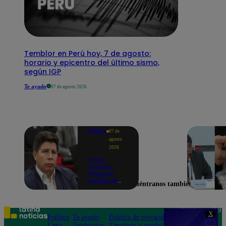
Temblor en Perú hoy, 7 de agosto:
horario y epicentro del último sismo,
según IGP
Te ayudo
07 de agosto 2026
Política
07 de
agosto
2026
Poder
Judicial
evaluará
pedido de
Encuéntranos también en
excarcelación
y nulidad de
condena de
Pedro
Teléfono: 219
X
Castillo
Política
Te ayudo
Política de privacidad
1000
Lima
Tendencias
Términos y condiciones