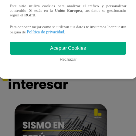
Este sitio utiliza cookies para analizar el tráfico y personalizar
contenido. Si estás en la
Unión Europea
, tus datos se gestionarán
¡Imitadora de Laura Pausini se consagró
Imita
según el
RGPD
.
ganadora de Yo Soy: Nueva Generación!
“Beau
Para conocer mejor como se utilizan tus datos te invitamos leer nuestra
Política de privacidad
pagina de
.
Aceptar Cookies
También te puede
Rechazar
interesar