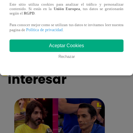
Este sitio utiliza cookies para analizar el tráfico y personalizar
contenido. Si estás en la
Unión Europea
, tus datos se gestionarán
¡Imitadora de Laura Pausini se consagró
Imita
según el
RGPD
.
ganadora de Yo Soy: Nueva Generación!
“Beau
Para conocer mejor como se utilizan tus datos te invitamos leer nuestra
Política de privacidad
pagina de
.
Aceptar Cookies
También te puede
Rechazar
interesar