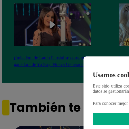
¡Imitadora de Laura Pausini se consagró
Imita
ganadora de Yo Soy: Nueva Generación!
“Beau
Usamos cook
Este sitio utiliza c
datos se gestionará
También te puede i
Para conocer mejor 