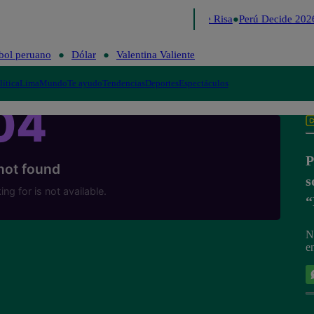
Lo último
Me Caigo de Risa
Perú Decide 2026
bol peruano
Dólar
Valentina Valiente
lítica
Lima
Mundo
Te ayudo
Tendencias
Deportes
Espectáculos
P
s
“
N
e