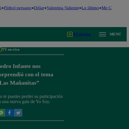
Fútbol peruano
Dólar
Valentina Valiente
Lo último
Me Caigo de Ri
TV en vivo
MENÚ
TV en vivo
edro Infante nos
orprendió con el tema
Las Mañanitas”
o te puedes perder su participación
n una nueva gala de Yo Soy.