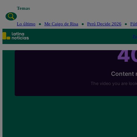
Temas
Lo último
Me Caigo de Risa
Perú Decide 2026
Fút
Po