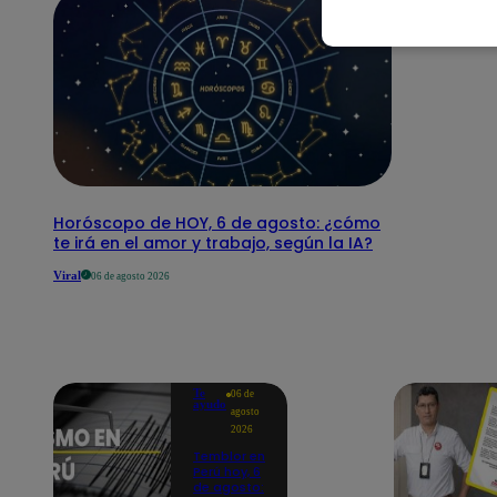
Horóscopo de HOY, 6 de agosto: ¿cómo
te irá en el amor y trabajo, según la IA?
Viral
06 de agosto 2026
Te
06 de
ayudo
agosto
2026
Temblor en
Perú hoy, 6
de agosto: