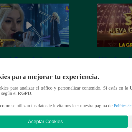
dora de Christina Aguilera cantó
¡Mañana lunes a l
tiful” en su concierto final
a la ganadora de 
Generación!
ies para mejorar tu experiencia.
ookies para analizar el tráfico y personalizar contenido. Si estás en la
n según el
RGPD
.
nteresar
como se utilizan tus datos te invitamos leer nuestra pagina de
Política de
Aceptar Cookies