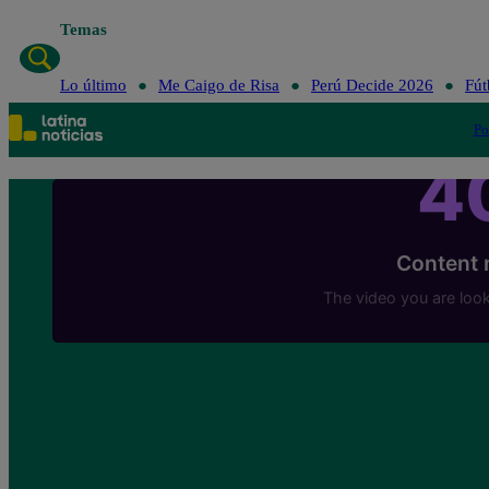
Temas
Lo último
Me
Lo último
Me Caigo de Risa
Perú Decide 2026
Fút
Po