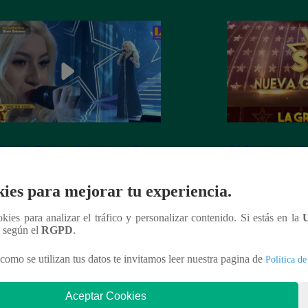
dora de Christina Aguilera cantó
¡Mañana lunes a l
tiful” en su concierto final
a la ganadora de 
Generación!
ies para mejorar tu experiencia.
ookies para analizar el tráfico y personalizar contenido. Si estás en la
n según el
RGPD
.
nteresar
como se utilizan tus datos te invitamos leer nuestra pagina de
Política de
Aceptar Cookies