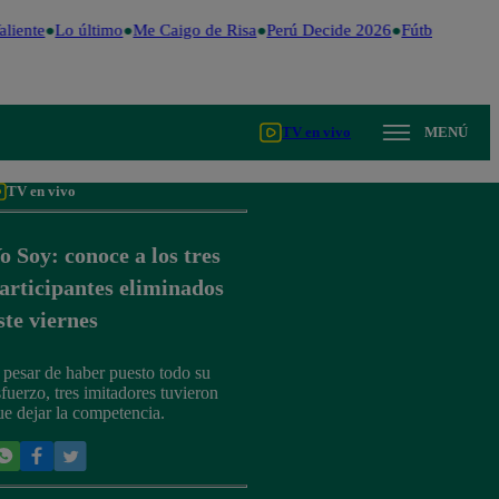
liente
Lo último
Me Caigo de Risa
Perú Decide 2026
Fútbol peruan
TV en vivo
MENÚ
TV en vivo
o Soy: conoce a los tres
articipantes eliminados
ste viernes
 pesar de haber puesto todo su
sfuerzo, tres imitadores tuvieron
ue dejar la competencia.