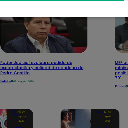
Poder Judicial evaluará pedido de
MEF a
excarcelación y nulidad de condena de
mínimo
Pedro Castillo
posibl
70"
Política
07 de agosto 2026
Política
Yo
Lima
07 de
07 de
Soy
agosto
agosto
2026
2026
"Soy su
Ola de