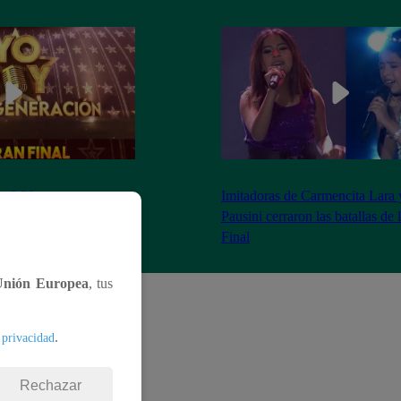
as 8:20 pm conoceremos
Imitadoras de Carmencita Lara 
Yo Soy: Nueva
Pausini cerraron las batallas de
Final
Unión Europea
, tus
.
 privacidad
Rechazar