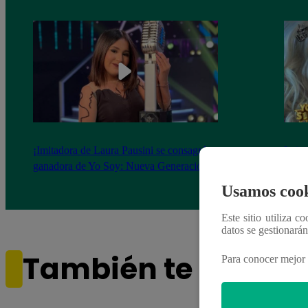
¡Imitadora de Laura Pausini se consagró
Imita
ganadora de Yo Soy: Nueva Generación!
“Beau
Usamos cook
Este sitio utiliza c
datos se gestionará
También te puede i
Para conocer mejor 