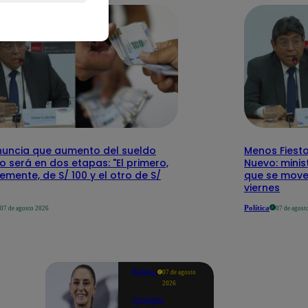
nuncia que aumento del sueldo
Menos Fiesta
 será en dos etapas: "El primero,
Nuevo: mini
emente, de S/ 100 y el otro de S/
que se mover
viernes
Política
07 de agosto 2026
07 de agost
Política
07 de agosto
2026
Claudia