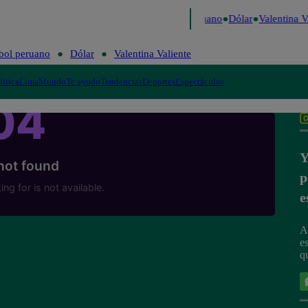
 Caigo de Risa
Perú Decide 2026
Fútbol peruano
Dólar
Valentina Va
bol peruano
Dólar
Valentina Valiente
lítica
Lima
Mundo
Te ayudo
Tendencias
Deportes
Espectáculos
Y
p
e
A
e
q