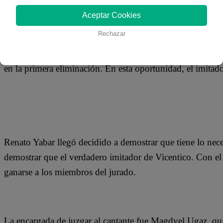
22 de noviembre 2018
Aceptar Cookies
Rechazar
Luego de una intensa búsqueda por encontrar a los 24 par
Yo Soy, la temporada 22 ya está en marcha con talentosos
en la primera eliminación. En esta oportunidad, el imitado
Renato Yabar llegó decidido a demostrar que tiene lo nece
demostrar que el verdadero imitador de Vicentico. Con el
ganarse a los miembros del jurado.
La encargada de juzgar al cantante fue Magdyel Ugaz, qu