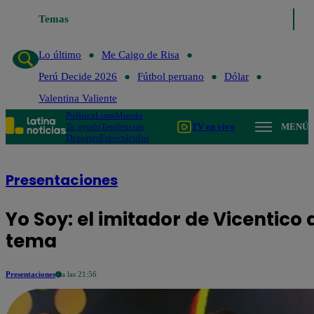
imo
Me Caigo de Risa
Temas
Perú Decide 2026
Fútbol peruano
Dólar
Valen
Lo último
Me Caigo de Risa
Perú Decide 2026
Fútbol peruano
Dólar
Valentina Valiente
Política
Lima
Mundo
Te ayudo
Tendencias
TV en vivo
MENÚ
Deportes
Espectáculos
Presentaciones
Yo Soy: el imitador de Vicentico
tema
Presentaciones
a las 21:56