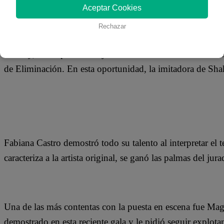
28 de noviembre 2018
Aceptar Cookies
Rechazar
Luego de una intensa búsqueda por encontrar a los 24 par
Yo Soy, la temporada 22 ya está en marcha con talentosos
de Eliminación. En esta oportunidad, la imitadora de Shaki
Fabiana Castro demostró todo su talento al interpretar el
caracteriza a la artista original, se ganó las palmas del jura
Una de las más contentas con la puesta en escena fue Mag
demostrado en esta reciente gala y le pidió seguir explot