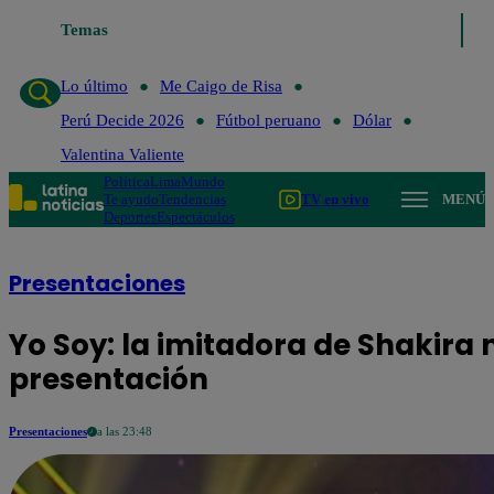
Temas
Lo último
Me Caigo de Risa
Lo último
Me Caigo de Risa
Perú Decide 2026
Fútbol peruano
Dólar
Valentina Valiente
Política
Lima
Mundo
Te ayudo
Tendencias
TV en vivo
MENÚ
Deportes
Espectáculos
Presentaciones
Yo Soy: la imitadora de Shakira
presentación
Presentaciones
a las 23:48