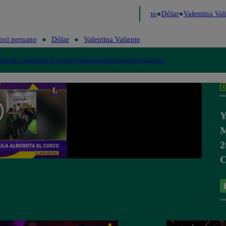
aigo de Risa
Perú Decide 2026
Fútbol peruano
Dólar
Valentina Vali
bol peruano
Dólar
Valentina Valiente
lítica
Lima
Mundo
Te ayudo
Tendencias
Deportes
Espectáculos
Y
M
2
C