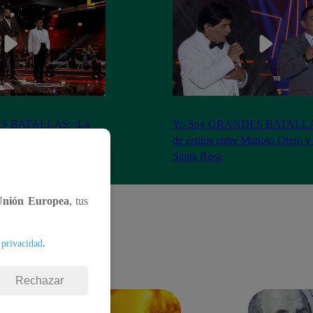
S BATALLAS: ¡La
Yo Soy GRANDES BATALLAS:
ilberto Santa Rosa ganó
de estilos entre Manolo Otero y
Santa Rosa
Unión Europea
, tus
.
 privacidad
Rechazar