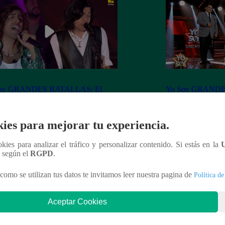
Soy GRANDES BATALLAS: El
Yo Soy GRANDE
tomó el escenario con el reto de
salsa se impuso! G
el Mateos
la batalla
ies para mejorar tu experiencia.
ookies para analizar el tráfico y personalizar contenido. Si estás en la
n según el
RGPD
.
nteresar
como se utilizan tus datos te invitamos leer nuestra pagina de
Política de
Aceptar Cookies