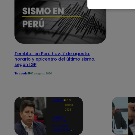
Temblor en Perú hoy, 7 de agosto:
horario y epicentro del último sismo,
según IGP
Te ayudo
07 de agosto 2026
Política
07 de
agosto
2026
Poder
Judicial
evaluará
pedido de
excarcelación