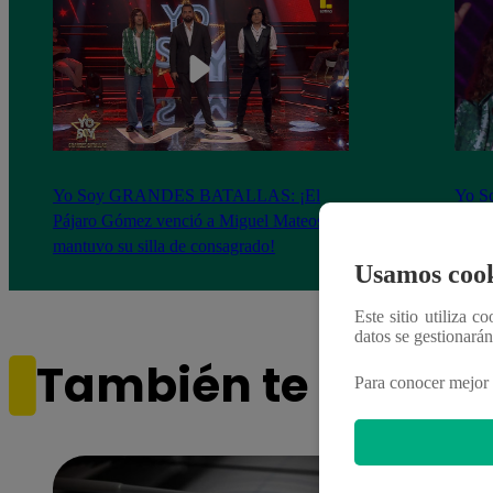
Yo Soy GRANDES BATALLAS: ¡El
Yo 
Pájaro Gómez venció a Miguel Mateos y
rock 
mantuvo su silla de consagrado!
Migu
Usamos cook
Este sitio utiliza c
datos se gestionará
También te puede i
Para conocer mejor 