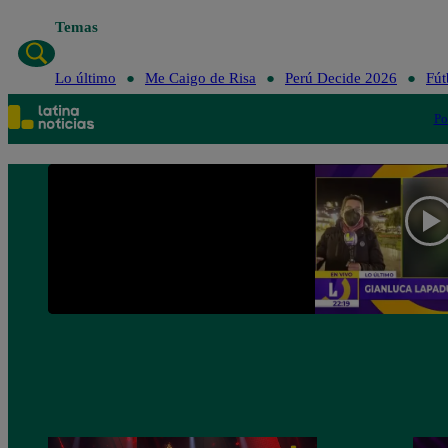
Temas
Lo último
Me C
Lo último
Me Caigo de Risa
Perú Decide 2026
Fút
Po