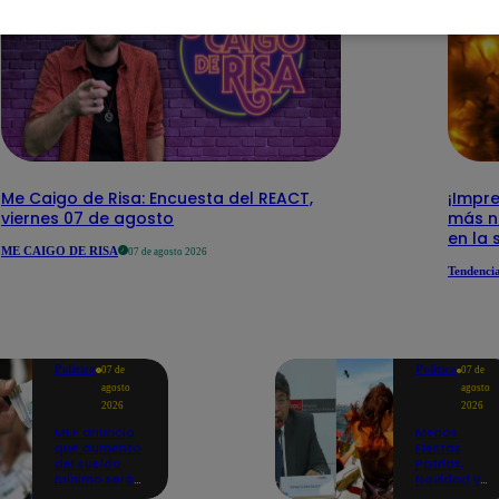
Me Caigo de Risa: Encuesta del REACT,
¡Impre
viernes 07 de agosto
más n
en la 
ME CAIGO DE RISA
07 de agosto 2026
Tendenci
Política
Política
07 de
07 de
agosto
agosto
2026
2026
MEF anuncia
Menos
que aumento
Fiestas
del sueldo
Patrias,
mínimo será
Navidad y
en dos
Año Nuevo: