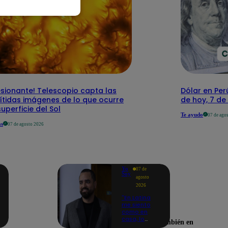
sionante! Telescopio capta las
Dólar en Perú
ítidas imágenes de lo que ocurre
de hoy, 7 d
superficie del Sol
Te ayudo
07 de ago
as
07 de agosto 2026
Yo
07 de
Soy
agosto
2026
"En Latina
me siento
como en
casa, lo
Encuéntranos también en
extrañaba":