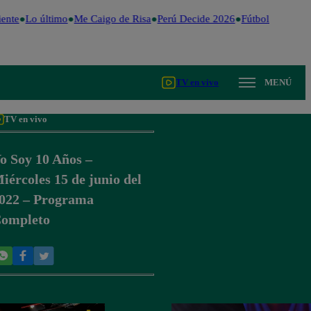
ente
Lo último
Me Caigo de Risa
Perú Decide 2026
Fútbol peruano
TV en vivo
MENÚ
TV en vivo
o Soy 10 Años –
iércoles 15 de junio del
022 – Programa
ompleto