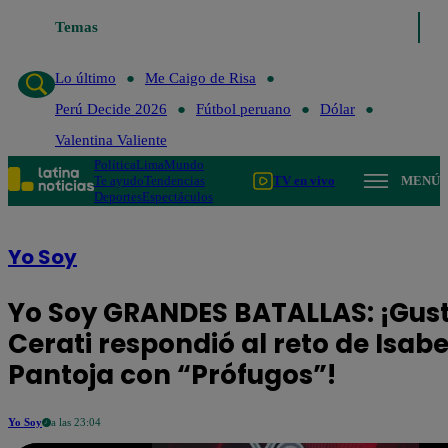
Temas
Lo último
Me Caigo de 
Lo último
Me Caigo de Risa
Perú Decide 2026
Fútbol peruano
Dólar
Valentina Valiente
Política
Lima
Mundo
Te ayudo
Tendencias
TV en vivo
MENÚ
Deportes
Espectáculos
Yo Soy
Yo Soy GRANDES BATALLAS: ¡Gus
Cerati respondió al reto de Isabe
Pantoja con “Prófugos”!
Yo Soy
a las 23:04