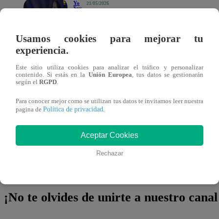
Yo
21/05/2026
Soy
18:40
Yo Soy
GRANDES
Usamos cookies para mejorar tu
BATALLAS:
Isabel Pantoja
experiencia.
volvió por su
revancha y
retó a
Este sitio utiliza cookies para analizar el tráfico y personalizar
Durante la presentación, el imitador apostó por la fuerza d
Gustavo
contenido. Si estás en la
Unión Europea
, tus datos se gestionarán
Cerati
según el
RGPD
.
rock argentino, conectando rápidamente con el público p
seas tan cruel, siempre seremos prófugos los dos”
, int
Para conocer mejor como se utilizan tus datos te invitamos leer nuestra
Política de privacidad
pagina de
.
escenario.
Aceptar Cookies
La batalla llamó la atención por enfrentar dos estilos co
Rechazar
distintos:
la intensidad emocional de Isabel Pantoja y 
característico de Gustavo Cerati.
¡No te olvides de unirte a nuestro canal 