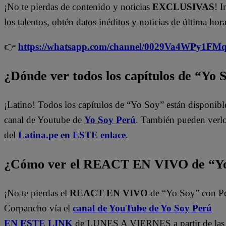
¡No te pierdas de contenido y noticias
EXCLUSIVAS
! I
los talentos, obtén datos inéditos y noticias de última hora
👉
https://whatsapp.com/channel/0029Va4WPy1F
¿Dónde ver todos los capítulos de “Yo 
¡Latino! Todos los capítulos de “Yo Soy” están disponibl
canal de Youtube de
Yo Soy Perú
. También pueden verl
del
Latina.pe en ESTE enlace
.
¿Cómo ver el REACT EN VIVO de “Yo
¡No te pierdas el
REACT EN VIVO
de “Yo Soy” con P
Corpancho vía el
canal de YouTube de Yo Soy Perú
EN ESTE LINK
de LUNES A VIERNES a partir de las 