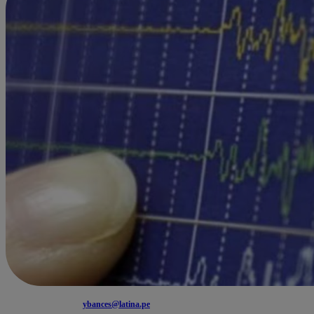
ybances@latina.pe