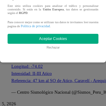
Referencia: 47 km al SO de Atico, Caravelí – Arequ
Este sitio utiliza cookies para analizar el tráfico y personalizar
contenido. Si estás en la
Unión Europea
, tus datos se gestionarán
— Centro Sismológico Nacional (@Sismos_Peru_I
según el
RGPD
.
Para conocer mejor como se utilizan tus datos te invitamos leer nuestra
REPORTE SÍSMICO:
Política de privacidad
pagina de
.
IGP/CENSIS/RS 2026-0420
Fecha y Hora Local: 05/07/2026,11:55:52
Aceptar Cookies
Magnitud: 3.8
Rechazar
Profundidad: 18 km
Latitud: -16.38
Longitud: -74.02
Intensidad: II-III Atico
Referencia: 47 km al SO de Atico, Caravelí - Arequ
— Centro Sismológico Nacional (@Sismos_Peru_
5, 2026