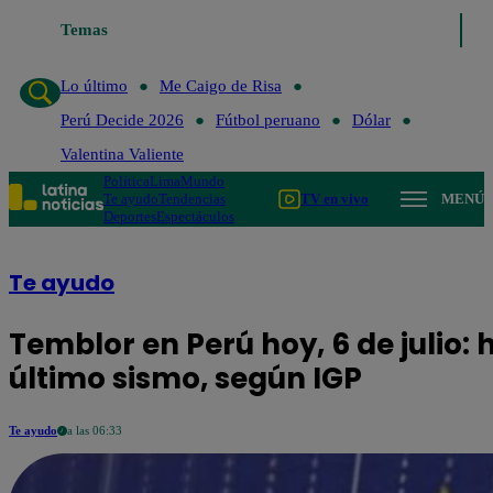
Temas
Lo último
Me Caigo de Ri
Lo último
Me Caigo de Risa
Perú Decide 2026
Fútbol peruano
Dólar
Valentina Valiente
Política
Lima
Mundo
Te ayudo
Tendencias
TV en vivo
MENÚ
Deportes
Espectáculos
Te ayudo
Temblor en Perú hoy, 6 de julio: 
último sismo, según IGP
Te ayudo
a las 06:33