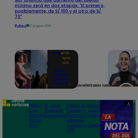
mínimo será en dos etapas: "El primero,
posiblemente, de S/ 100 y el otro de S/
70"
Política
07 de agosto 2026
Lima
07 de
agosto
2026
Ola de
calor se
extiende
hasta el
Encuéntranos también en
lunes 10
de
agosto en
Lima y
Teléfono: 219
X
otras 16
Política
Te ayudo
Política de privacidad
1000
regiones
Lima
Tendencias
Términos y condiciones
Av. San
Deportes
Espectáculos
Términos y condiciones
Felipe 968
Mundo
aplicación
Jesús María
Perú
Términos y Condiciones
APP