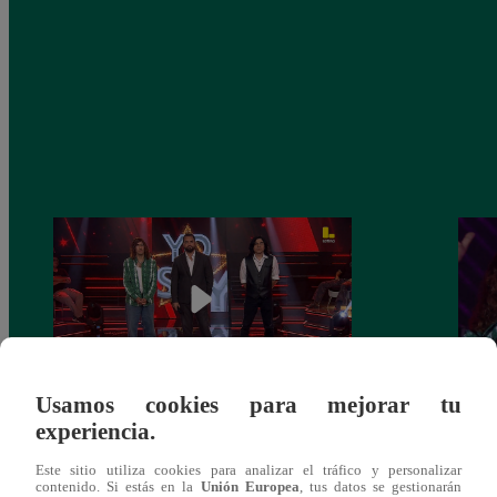
Usamos cookies para mejorar tu
Yo Soy GRANDES BATALLAS: ¡El
Yo 
experiencia.
Pájaro Gómez venció a Miguel Mateos y
rock 
Este sitio utiliza cookies para analizar el tráfico y personalizar
mantuvo su silla de consagrado!
Migu
contenido. Si estás en la
Unión Europea
, tus datos se gestionarán