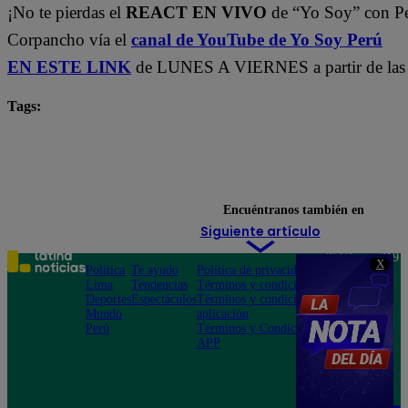
¡No te pierdas el
REACT EN VIVO
de “Yo Soy” con P
Corpancho vía el
canal de YouTube de Yo Soy Perú
EN ESTE LINK
de LUNES A VIERNES a partir de las 
Tags:
Carlos Alcántara
Diana Sánchez
Franco Cabre
Jely Reátegui
Mauri Stern
Ricardo Morán
yo soy castings
Yo Soy Latina
Yo Soy Perú
Encuéntranos también en
Siguiente artículo
Teléfono: 219
X
Política
Te ayudo
Política de privacidad
1000
Lima
Tendencias
Términos y condiciones
Av. San
Deportes
Espectáculos
Términos y condiciones
Felipe 968
Mundo
aplicación
Jesús María
Perú
Términos y Condiciones
APP