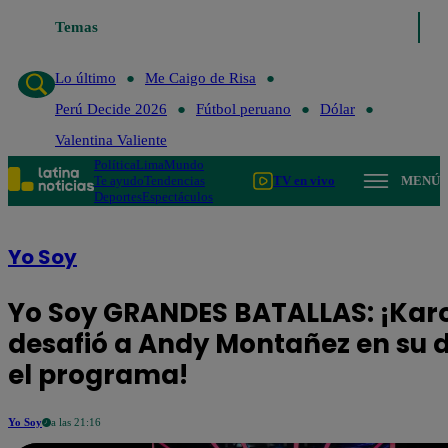
Temas
Lo último
Me Caigo de Risa
Perú De
Lo último
Me Caigo de Risa
Perú Decide 2026
Fútbol peruano
Dólar
Valentina Valiente
Política
Lima
Mundo
Te ayudo
Tendencias
TV en vivo
MENÚ
Deportes
Espectáculos
Yo Soy
Yo Soy GRANDES BATALLAS: ¡Karo
desafió a Andy Montañez en su 
el programa!
Yo Soy
a las 21:16