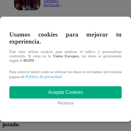
GRANDES
BATALLAS:
¡Steven Tyler
puso en
aprietos a
Marcelo
Durante su presentación,
la participante recordó que f
Motta y
terminó en
Usamos cookies para mejorar tu
la segunda temporada del 2025 y dejó en claro que vi
empate!
experiencia.
“lista para pelear” por una silla dentro de la compete
Este sitio utiliza cookies para analizar el tráfico y personalizar
contenido. Si estás en la
Unión Europea
, tus datos se gestionarán
“Respeto a todos, pero no le tengo miedo a nadie”, asegu
según el
RGPD
.
revelar que su objetivo era enfrentarse a un salsero. Fina
Para conocer mejor como se utilizan tus datos te invitamos leer nuestra
escogiendo a Andy Montañez para protagonizar una de las
Política de privacidad
pagina de
.
llamativas de la gala.
Aceptar Cookies
Ya sobre el escenario, l
a imitadora interpretó algunos d
Rechazar
más populares de Karol G, apostando por una presen
de actitud, seguridad y energía urbana para intentar 
jurado.