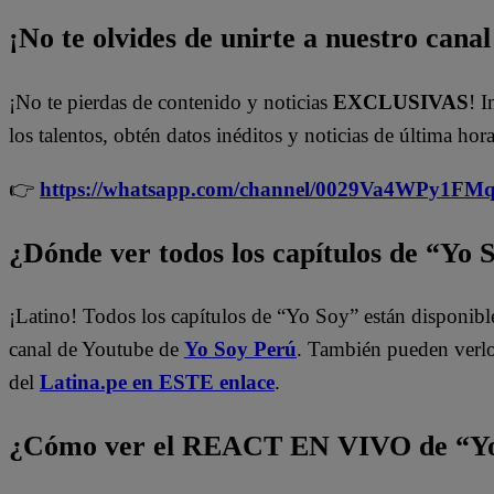
¡No te olvides de unirte a nuestro canal 
¡No te pierdas de contenido y noticias
EXCLUSIVAS
! I
los talentos, obtén datos inéditos y noticias de última hora
👉
https://whatsapp.com/channel/0029Va4WPy1F
¿Dónde ver todos los capítulos de “Yo 
¡Latino! Todos los capítulos de “Yo Soy” están disponibl
canal de Youtube de
Yo Soy Perú
. También pueden verl
del
Latina.pe en ESTE enlace
.
¿Cómo ver el REACT EN VIVO de “Yo