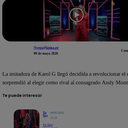
Nvega@latina.pe
Com
09 de mayo 2026
La imitadora de
Karol G
llegó decidida a revolucionar el 
sorprendió al elegir como rival al consagrado
Andy Mont
Te puede interesar
Yo
09/05/2026
Soy
21:15
Yo Soy