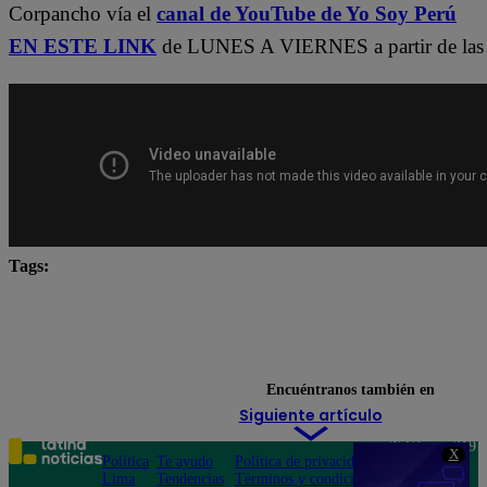
Corpancho vía el
canal de YouTube de Yo Soy Perú
EN ESTE LINK
de LUNES A VIERNES a partir de las 
Tags:
Carlos Alcántara
Diana Sánchez
Franco Cabre
Jely Reátegui
Mauri Stern
Ricardo Morán
yo soy castings
Yo Soy Latina
Yo Soy Perú
Encuéntranos también en
Siguiente artículo
Teléfono: 219
X
Política
Te ayudo
Política de privacidad
1000
Lima
Tendencias
Términos y condiciones
Av. San