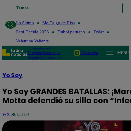
Temas
Lo último
Me Caigo de Risa
Perú Decid
Lo último
Me Caigo de Risa
Perú Decide 2026
Fútbol peruano
Dólar
Valentina Valiente
Política
Lima
Mundo
Te ayudo
Tendencias
TV en vivo
MENÚ
Deportes
Espectáculos
Yo Soy
Yo Soy GRANDES BATALLAS: ¡Mar
Motta defendió su silla con “Inf
Yo Soy
a las 21:41