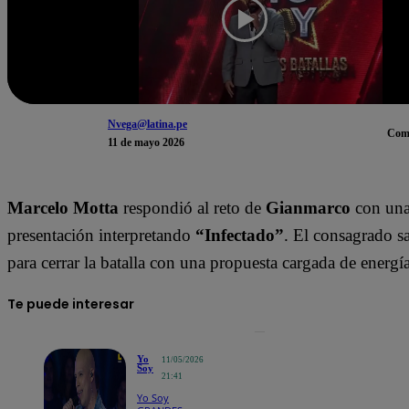
Nvega@latina.pe
Com
11 de mayo 2026
Marcelo Motta
respondió al reto de
Gianmarco
con una
presentación interpretando
“Infectado”
. El consagrado sa
para cerrar la batalla con una propuesta cargada de energ
Te puede interesar
Yo
11/05/2026
Soy
21:41
Yo Soy