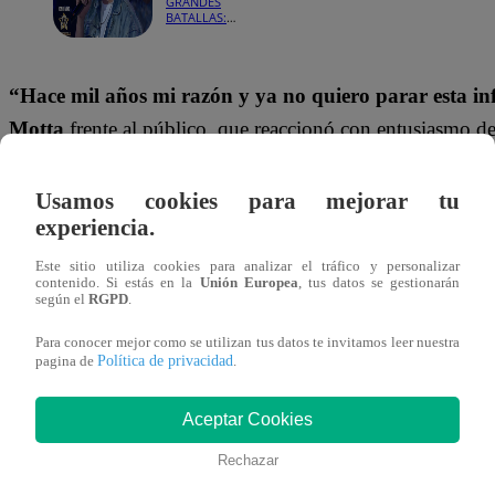
GRANDES
BATALLAS:
¡Gianmarco
llegó decidido
a quitarle la
silla a
“Hace mil años mi razón y ya no quiero parar esta in
Marcelo
Motta!
Motta
frente al público, que reaccionó con entusiasmo de
la presentación.
Usamos cookies para mejorar tu
La interpretación estuvo marcada por la fuerza del personaj
experiencia.
rockero que caracteriza al participante. Además, el tema p
Este sitio utiliza cookies para analizar el tráfico y personalizar
nuevamente la conexión del consagrado con el escenario 
contenido. Si estás en la
Unión Europea
, tus datos se gestionarán
según el
RGPD
.
seguidores del programa.
Para conocer mejor como se utilizan tus datos te invitamos leer nuestra
Política de privacidad
pagina de
.
Antes de iniciar el show, desde la conducción destacaron e
público hacia el cantante.
“Cerramos la batalla con uno
Aceptar Cookies
favoritos del público”
, comentaron previo a la presentac
Rechazar