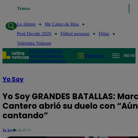
Temas
Lo último
Me Caigo de Risa
Perú Decide 202
Lo último
Me Caigo de Risa
Perú Decide 2026
Fútbol peruano
Dólar
Valentina Valiente
Política
Lima
Mundo
Te ayudo
Tendencias
TV en vivo
MENÚ
Deportes
Espectáculos
Yo Soy
Yo Soy GRANDES BATALLAS: Mar
Cantero abrió su duelo con “Aún
cantando”
Yo Soy
a las 22:11