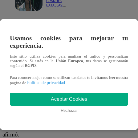
GRANDES
BATALLAS:
Marciano
Cantero abrió
su duelo con
“Aún sigo
Antes de subir al escenario, el imitador compartió un e
cantando”
al hablar sobre el apoyo que recibió de
Jose Rosillo
, imi
Usamos cookies para mejorar tu
experiencia.
Marcello Motta
, a quien señaló como una pieza clave en
artístico.
“Me ayudó mucho a mejorar como Marciano
Este sitio utiliza cookies para analizar el tráfico y personalizar
contenido. Si estás en la
Unión Europea
, tus datos se gestionarán
comentó agradecido.
según el
RGPD
.
Para conocer mejor como se utilizan tus datos te invitamos leer nuestra
Además, recordó que
Jose
interpretó al mismo personaje
Política de privacidad
pagina de
.
temporada pasada y que siempre sintió su respaldo.
“Est
con él de todo, siempre siento su apoyo”
, expresó. Por 
Aceptar Cookies
Marcello
también contó por qué decidió ayudarlo.
“Cua
Rechazar
pidió que lo ayude, yo con todas las ganas del mundo
algunos tips para que sea un mejor Marciano Canter
afirmó.