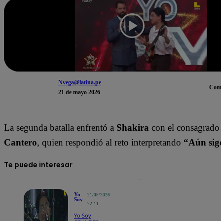
Nvega@latina.pe
Com
21 de mayo 2026
La segunda batalla enfrentó a
Shakira
con el consagrad
Cantero
, quien respondió al reto interpretando
“Aún sig
Te puede interesar
Yo
21/05/2026
Soy
22:11
Yo Soy