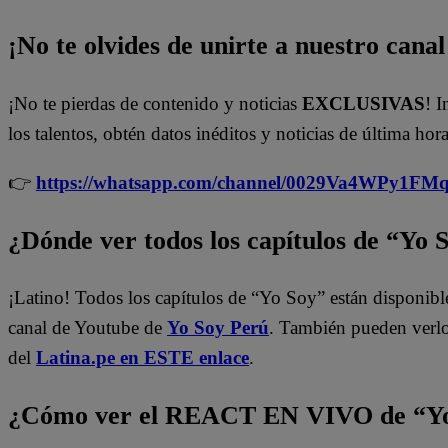
¡No te olvides de unirte a nuestro canal 
¡No te pierdas de contenido y noticias
EXCLUSIVAS
! I
los talentos, obtén datos inéditos y noticias de última hora
👉
https://whatsapp.com/channel/0029Va4WPy1F
¿Dónde ver todos los capítulos de “Yo 
¡Latino! Todos los capítulos de “Yo Soy” están disponibl
canal de Youtube de
Yo Soy Perú
. También pueden verl
del
Latina.pe en ESTE enlace
.
¿Cómo ver el REACT EN VIVO de “Yo