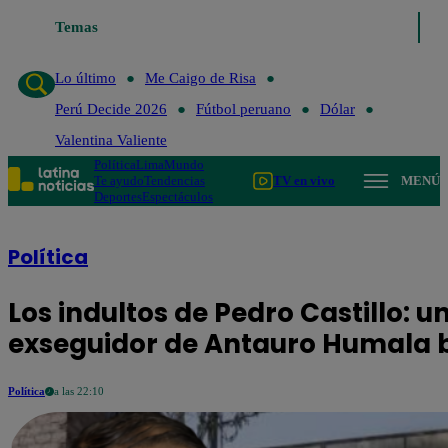
Temas
Lo último
Me Caigo de Risa
Perú 
Lo último
Me Caigo de Risa
Perú Decide 2026
Fútbol peruano
Dólar
Valentina Valiente
Política
Lima
Mundo
Te ayudo
Tendencias
TV en vivo
MENÚ
Deportes
Espectáculos
Política
Los indultos de Pedro Castillo: u
exseguidor de Antauro Humala b
Política
a las 22:10