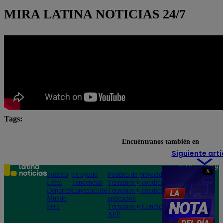
MIRA LATINA NOTICIAS 24/7
Tags:
indulto a Pedro Castillo
Lo último
Pedro Castill
Encuéntranos también en
Siguiente artí
Teléfono: 219
X
Política
Te ayudo
Política de privacidad
1000
Lima
Tendencias
Términos y condiciones
Av. San
Deportes
Espectáculos
Términos y condiciones
Felipe 968
Mundo
aplicación
Jesús María
Perú
Términos y Condiciones
APP