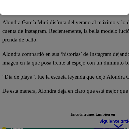
10 de febrero 2018
Alondra García Miró disfruta del verano al máximo y lo d
cuenta de Instagram. Recientemente, la bella modelo luci
prenda de baño.
Alondra compartió en sus ‘historias’ de Instagram dejando 
imagen en la que posa frente al espejo con un diminuto bi
“Día de playa”, fue la escueta leyenda que dejó Alondra G
De esta manera, Alondra deja en claro que está mejor que 
Encuéntranos también en
Siguiente artí