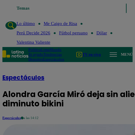
Temas
Lo último
Me
Lo último
Me Caigo de Risa
Perú Decide 2026
Fútbol peruano
Dólar
Valentina Valiente
Política
Lima
Mundo
Te ayudo
Tendencias
TV en vivo
MENÚ
Deportes
Espectáculos
Espectáculos
Alondra García Miró deja sin alie
diminuto bikini
Espectáculos
a las 14:12