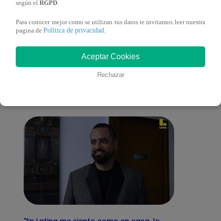
según el
RGPD
.
Para conocer mejor como se utilizan tus datos te invitamos leer nuestra
Política de privacidad
pagina de
.
También te puede
Aceptar Cookies
interesar
Rechazar
"En Latina me siento como en casa, lo