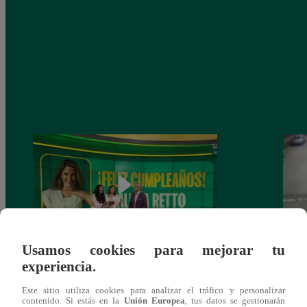
Usamos cookies para mejorar tu
Alicia Retto celebra su cumpleaños con
Salen
experiencia.
emotiva sorpresa en vivo y conmueve con
ataqu
Este sitio utiliza cookies para analizar el tráfico y personalizar
mensaje personal
paraí
contenido. Si estás en la
Unión Europea
, tus datos se gestionarán