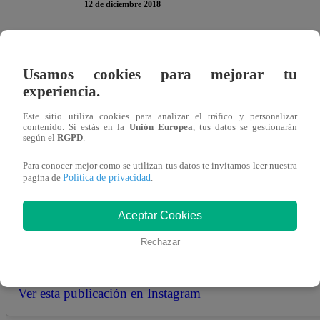
12 de diciembre 2018
Paula Ávila sorprendió a todos sus seguidores al revelar 
Usamos cookies para mejorar tu
17 años. La chica reality de nacionalidad argentina lanzó 
experiencia.
Thelma Fardin confesara que el actor Juan Darthés la vio
Este sitio utiliza cookies para analizar el tráfico y personalizar
contenido. Si estás en la
Unión Europea
, tus datos se gestionarán
según el
RGPD
.
Para conocer mejor como se utilizan tus datos te invitamos leer nuestra
“Mira como nos ponemos”, es la frase que se puede leer 
Política de privacidad
pagina de
.
cuenta oficial de Instagram. Este es el mensaje oficial q
parar la violencia en todas sus formas en contra de las muj
Aceptar Cookies
Rechazar
Ver esta publicación en Instagram