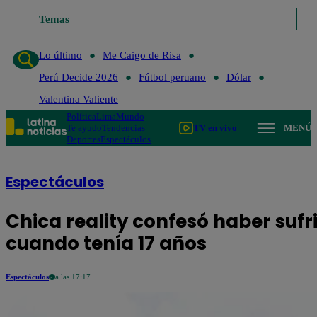
Temas
Lo último
Me Caigo de Risa
Perú Decide 2026
Fútbol perua
Lo último
Me Caigo de Risa
Perú Decide 2026
Fútbol peruano
Dólar
Valentina Valiente
Política
Lima
Mundo
Te ayudo
Tendencias
TV en vivo
MENÚ
Deportes
Espectáculos
Espectáculos
Chica reality confesó haber sufr
cuando tenía 17 años
Espectáculos
a las 17:17