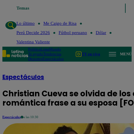
Temas
Lo último
Me Caigo de Risa
Perú Decide 2026
Fútbol peru
Lo último
Me Caigo de Risa
Perú Decide 2026
Fútbol peruano
Dólar
Valentina Valiente
Política
Lima
Mundo
Te ayudo
Tendencias
TV en vivo
MENÚ
Deportes
Espectáculos
Espectáculos
Christian Cueva se olvida de los
romántica frase a su esposa [F
Espectáculos
a las 10:30