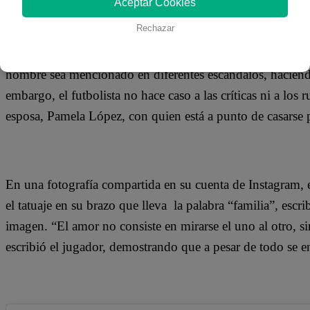
Aceptar Cookies
12 de diciembre 2019
Rechazar
Durante las últimas semanas, Christian Cueva se ha visto 
nombre sea mencionado en diferentes escándalos, haciendo
embargo, el futbolista no hace caso a las críticas ni a los 
esposa, Pamela López, con quien está a punto de casarse p
En una fotografía compartida en su cuenta de Instagram, e
el tatuaje en su brazo que lleva la palabra “familia”, esc
imagen. “El amor no consiste en mirarse el uno al otro, s
escribió el jugador, demostrando que a pesar de todo se en