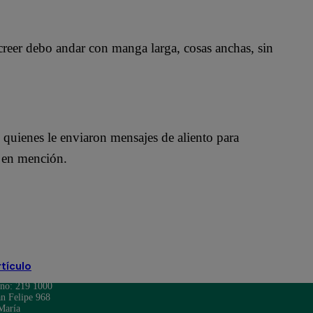
creer debo andar con manga larga, cosas anchas, sin
, quienes le enviaron mensajes de aliento para
o en mención.
rtículo
ono: 219 1000
n Felipe 968
María