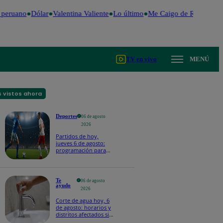
peruano
Dólar
Valentina Valiente
Lo último
Me Caigo de Risa
Perú 
TV en vivo
MENÚ
 vistos ahora
Deportes
06 de agosto
2026
Partidos de hoy,
jueves 6 de agosto:
programación para
ver fútbol EN VIVO
Te
06 de agosto
ayudo
2026
Corte de agua hoy, 6
de agosto: horarios y
distritos afectados sin
el servicio de Sedapal