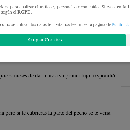
criticara por usar un sexy vestido estando
ookies para analizar el tráfico y personalizar contenido. Si estás en la
mensaje que no tardó en viralizarse.
n según el
RGPD
.
como se utilizan tus datos te invitamos leer nuestra pagina de
Política de
e vestir de la chica reality y no dudó en comentar
Aceptar Cookies
rensas.
 pocos meses de dar a luz a su primer hijo, respondió
pero si te cubrieras la parte del pecho se te vería