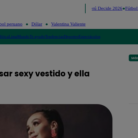
Lo último
Me Caigo de Risa
Perú Decide 2026
Fútbol 
bol peruano
Dólar
Valentina Valiente
lítica
Lima
Mundo
Te ayudo
Tendencias
Deportes
Espectáculos
Más
ar sexy vestido y ella