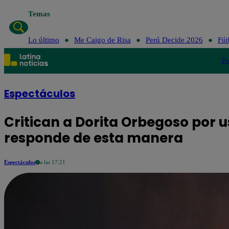
Temas
Lo último
Me Caigo de Risa
Perú Decide 2026
Fút
Po
Espectáculos
Critican a Dorita Orbegoso por us
responde de esta manera
Espectáculos
a las 17:21