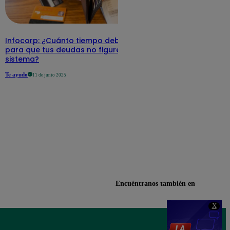
Infocorp: ¿Cuánto tiempo debe pasar
para que tus deudas no figuren en su
sistema?
Te ayudo
11 de junio 2025
Encuéntranos también en
X