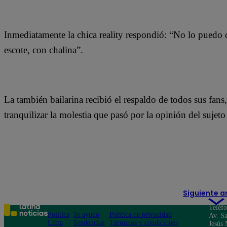
Inmediatamente la chica reality respondió: “No lo puedo 
escote, con chalina”.
La también bailarina recibió el respaldo de todos sus fans
tranquilizar la molestia que pasó por la opinión del sujet
Siguiente a
Teléf
Política
Te ayudo
Política de privacidad
Av. Sa
Lima
Tendencias
Términos y condiciones
Jesús 