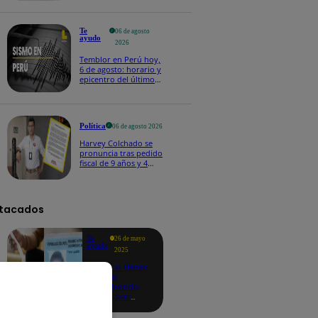
Te
06 de agosto
ayudo
2026
Temblor en Perú hoy,
6 de agosto: horario y
epicentro del último
sismo, según IGP
Política
06 de agosto 2026
Harvey Colchado se
pronuncia tras pedido
fiscal de 9 años y 4
meses de prisión en
su contra
tacados
Te
26 de mayo
ayudo
2025
Revisa si tienes
deudas
consultando
con tu DNI:
aquí los
detalles