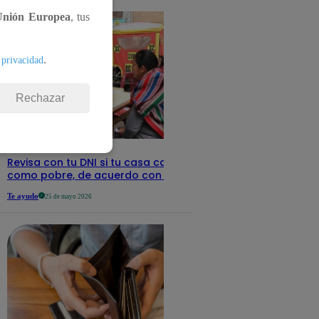
Unión Europea
, tus
.
 privacidad
Rechazar
Revisa con tu DNI si tu casa califica
como pobre, de acuerdo con el Sisfoh
Te ayudo
25 de mayo 2026