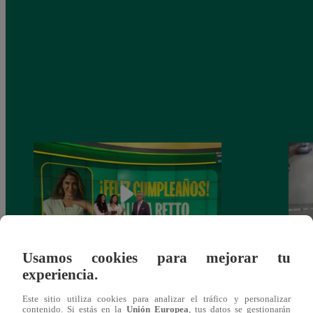
Usamos cookies para mejorar tu
experiencia.
Alicia Retto celebra su cumpleaños con
Salen
emotiva sorpresa en vivo y conmueve con
ataqu
Este sitio utiliza cookies para analizar el tráfico y personalizar
mensaje personal
paraí
contenido. Si estás en la
Unión Europea
, tus datos se gestionarán