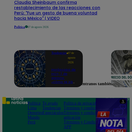
Claudia Sheinbaum confirma
restablecimiento de las reacciones con
Perú: "Fue un gesto de buena voluntad
hacia México" | VIDEO
Política
07 de agosto 2026
Tendencias
07 de
agosto
2026
Horóscopo de
HOY, 7 de
agosto:
¿cómo te irá
Encuéntranos también en
en el amor y
trabajo, según
la IA?
Teléfono: 219
X
Política
Te ayudo
Política de privacidad
1000
Lima
Tendencias
Términos y condiciones
Av. San
Deportes
Espectáculos
Términos y condiciones
Felipe 968
Mundo
aplicación
Jesús María
Perú
Términos y Condiciones
APP