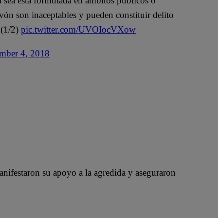
 sea esta fórmulada en ámbitos públicos o
ón son inaceptables y pueden constituir delito
 (1/2)
pic.twitter.com/UVOIocVXow
mber 4, 2018
nifestaron su apoyo a la agredida y aseguraron