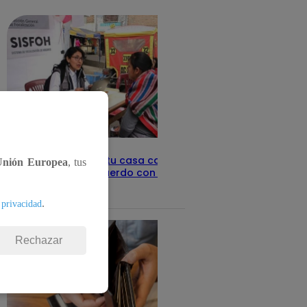
detalles
Revisa con tu DNI si tu casa califica
Unión Europea
, tus
como pobre, de acuerdo con el Sisfoh
Te ayudo
25 de mayo 2026
.
 privacidad
Rechazar