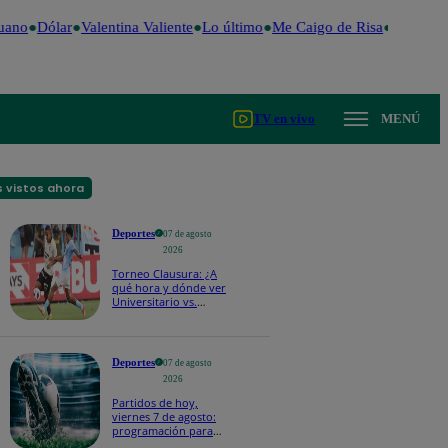
uano
Dólar
Valentina Valiente
Lo último
Me Caigo de Risa
Perú Deci
TV en vivo
MENÚ
 vistos ahora
Deportes
07 de agosto
2026
Torneo Clausura: ¿A
qué hora y dónde ver
Universitario vs.
Sporting Cristal por la
fecha 4?
Deportes
07 de agosto
2026
Partidos de hoy,
viernes 7 de agosto:
programación para
ver fútbol EN VIVO