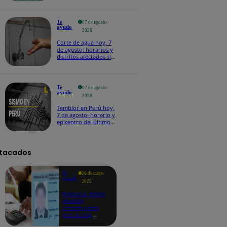
Te
07 de agosto
ayudo
2026
Corte de agua hoy, 7
de agosto: horarios y
distritos afectados sin
el servicio de Sedapal
Te
07 de agosto
ayudo
2026
Temblor en Perú hoy,
7 de agosto: horario y
epicentro del último
sismo, según IGP
tacados
Te
26 de mayo
ayudo
2025
Revisa si tienes
deudas
consultando
con tu DNI:
aquí los