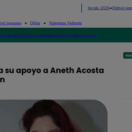
Lo último
Me Caigo de Risa
Perú Decide 2026
Fútbol per
bol peruano
Dólar
Valentina Valiente
lítica
Lima
Mundo
Te ayudo
Tendencias
Deportes
Espectáculos
Más
a su apoyo a Aneth Acosta
ón