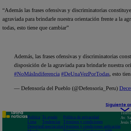
“Además las frases ofensivas y discriminatorias constituy
agraviada para brindarle nuestra orientación frente a la a
todas, esto tiene que cambiar”
Además, las frases ofensivas y discriminatorias cons
disposición de la agraviada para brindarle nuestra ori
#NoMásIndiferencia
#DeUnaVezPorTodas
, esto tie
— Defensoría del Pueblo (@Defensoria_Peru)
Dece
Siguiente a
Teléf
Política
Te ayudo
Política de privacidad
Av. Sa
Lima
Tendencias
Términos y condiciones
Jesús 
Deportes
Espectáculos
Términos y condiciones aplicación