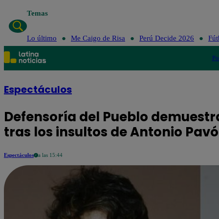
Temas
Lo último
Me Caigo de Risa
Perú Decide 2026
Fút
Po
Espectáculos
Defensoría del Pueblo demuestr
tras los insultos de Antonio Pav
Espectáculos
a las 15:44