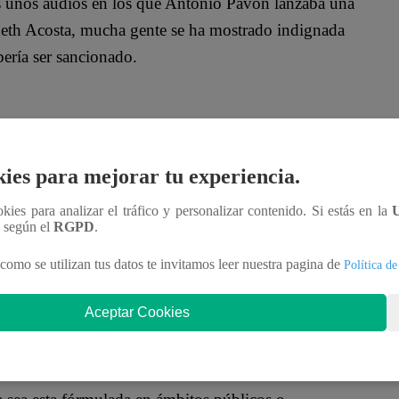
 unos audios en los que Antonio Pavón lanzaba una
 Aneth Acosta, mucha gente se ha mostrado indignada
bería ser sancionado.
os brazos cruzados y utilizó su cuenta de Twitter
azo a las expresiones del torero.
ies para mejorar tu experiencia.
ookies para analizar el tráfico y personalizar contenido. Si estás en la
n según el
RGPD
.
 formulada en ámbitos públicos o privados. Las
como se utilizan tus datos te invitamos leer nuestra pagina de
Política de
 y pueden constituir delito de injuria, como
.
Aceptar Cookies