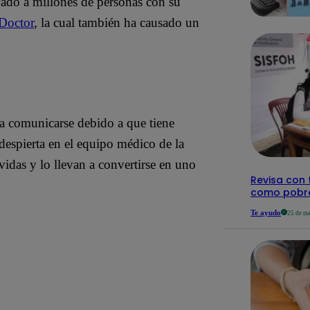
vado a millones de personas con su
Doctor
, la cual también ha causado un
ara comunicarse debido a que tiene
espierta en el equipo médico de la
idas y lo llevan a convertirse en uno
Revisa con t
como pobre
Te ayudo
25 de m