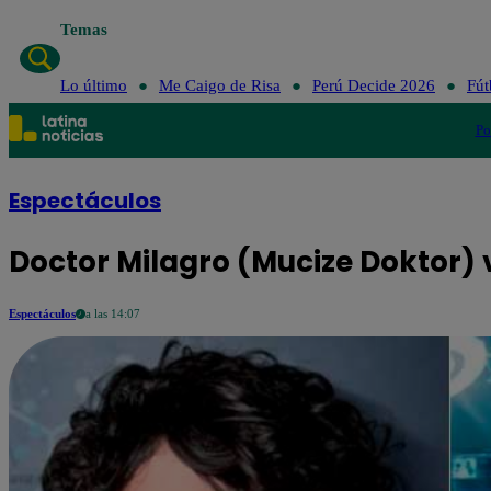
Temas
Lo último
Me Caigo de Risa
Perú Decide 2026
Fút
Po
Espectáculos
Doctor Milagro (Mucize Doktor) 
Espectáculos
a las 14:07