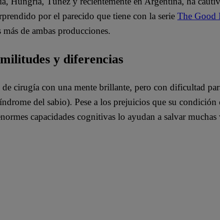
ia, Hungría, Túnez y recientemente en Argentina, ha cauti
rendido por el parecido que tiene con la serie
The Good 
os más de ambas producciones.
ilitudes y diferencias
e de cirugía con una mente brillante, pero con dificultad p
rome del sabio). Pese a los prejuicios que su condición d
enormes capacidades cognitivas lo ayudan a salvar muchas v