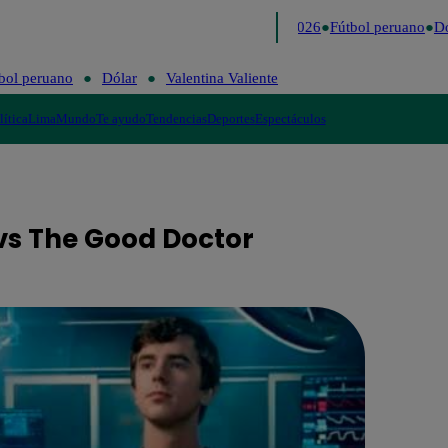
Lo último
Me Caigo de Risa
Perú Decide 2026
Fútbol peruano
Dóla
bol peruano
Dólar
Valentina Valiente
lítica
Lima
Mundo
Te ayudo
Tendencias
Deportes
Espectáculos
vs The Good Doctor