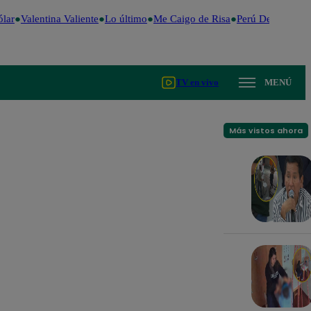
r
Valentina Valiente
Lo último
Me Caigo de Risa
Perú Decide 2026
TV en vivo
MENÚ
Más vistos ahora