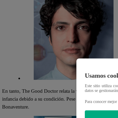
Usamos cook
Este sitio utiliza c
datos se gestionará
En tanto, The Good Doctor relata la vida de Shaun Murph
infancia debido a su condición. Pese a esto, afrontó cada
Para conocer mejor 
Bonaventure.