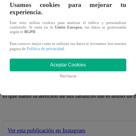
10 de junio 2018
Usamos cookies para mejorar tu
experiencia.
Este sitio utiliza cookies para analizar el tráfico y personalizar
contenido. Si estás en la
Unión Europea
, tus datos se gestionarán
según el
RGPD
.
La cantante mexicana de 46 años, Thalía, publicó una foto
Para conocer mejor como se utilizan tus datos te invitamos leer nuestra
critica por el uso excesivo de botox.
Política de privacidad
pagina de
.
Aceptar Cookies
Rechazar
La también actriz, utilizó su cuenta de Instagram para mos
“No me acuerdo”, en la imagen aparece sentada en una c
lo que llamó la atención de sus fanáticos fue el abuso de 
Ver esta publicación en Instagram