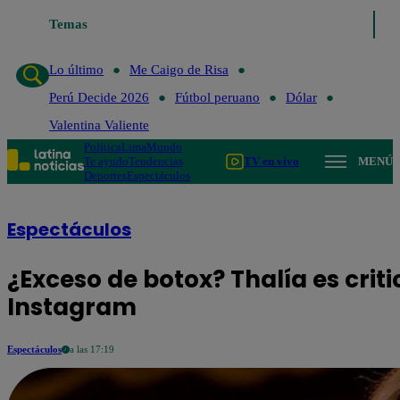
Temas
Lo último
Me Caigo d
Lo último
Me Caigo de Risa
Perú Decide 2026
Fútbol peruano
Dólar
Valentina Valiente
Política
Lima
Mundo
Te ayudo
Tendencias
TV en vivo
MENÚ
Deportes
Espectáculos
Espectáculos
¿Exceso de botox? Thalía es crit
Instagram
Espectáculos
a las 17:19