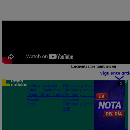
Encuéntranos también en
Siguiente artí
Teléfono: 219
X
Política
Te ayudo
Política de privacidad
1000
Lima
Tendencias
Términos y condiciones
Av. San
Deportes
Espectáculos
Términos y condiciones
Felipe 968
Mundo
aplicación
Jesús María
Perú
Términos y Condiciones
APP