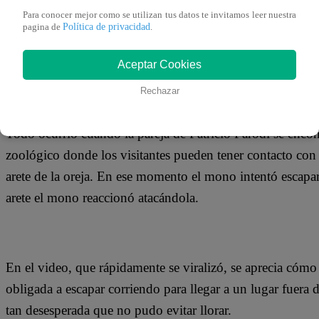
26 de abril 2019
Para conocer mejor como se utilizan tus datos te invitamos leer nuestra
Política de privacidad
pagina de
.
La actriz Flavia Laos enrumbó a Iquitos para ser la prese
Aceptar Cookies
en su agenda para realizar turismo. Lo que nunca imaginó
Rechazar
atacada por un mono de un zoológico de esa ciudad.
Todo ocurrió cuando la pareja de Patricio Parodi se enco
zoológico donde los visitantes pueden tener contacto con l
arete de la oreja. En ese momento el mono intentó escapar
arete el mono reaccionó atacándola.
En el video, que rápidamente se viralizó, se aprecia cómo l
obligada a escapar corriendo para llegar a un lugar fuera 
tan desesperada que no pudo evitar llorar.