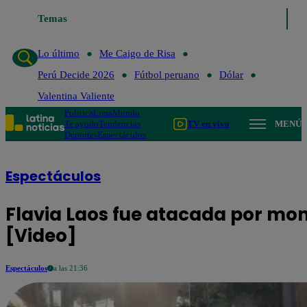
Temas
Lo último
Me Caigo de Risa
Perú D
Lo último
Me Caigo de Risa
Perú Decide 2026
Fútbol peruano
Dólar
Valentina Valiente
Política
Lima
Mundo
Te ayudo
Tendencias
TV en vivo
MENÚ
Deportes
Espectáculos
Espectáculos
Flavia Laos fue atacada por mon
[Video]
Espectáculos
a las 21:36