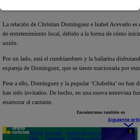
09 de febrero 2018
La relación de Christian Domínguez e Isabel Acevedo es 
de entretenimiento local, debido a la forma de cómo inici
unión.
Por un lado, está el cumbiambero y la bailarina disfrutan
expareja de Domínguez, que se siente traicionada por esta
Pese a ello, Domínguez y la pupular ‘Chabelita’ no han 
han sido invitados. De hecho, en una nueva entrevista fue
enamorar al cantante.
Encuéntranos también en
Siguiente artí
Teléfono: 219
X
Política
Te ayudo
Política de privacidad
1000
Lima
Tendencias
Términos y condiciones
Av. San