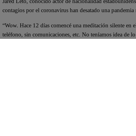
Jared Leto, conocido actor de nacionalidad estadounidense
contagios por el coronavirus han desatado una pandemia
“Wow. Hace 12 días comencé una meditación silente en el 
teléfono, sin comunicaciones, etc. No teníamos idea de lo 
un mensaje publicado en sus redes sociales.
“Salimos ayer a un mundo totalmente diferente. Un mund
decir algo. Estoy recibiendo mensajes de familia y amigo
agregó.
Siguiente a