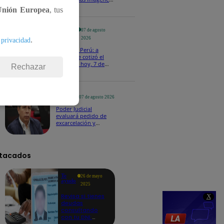
de lo que ocurre en la
Unión Europea
, tus
superficie del Sol
Te
07 de agosto
ayudo
2026
.
 privacidad
Dólar en Perú: a
cuánto se cotizó el
cierre de hoy, 7 de
Rechazar
agosto de 2026
Política
07 de agosto 2026
Poder Judicial
evaluará pedido de
excarcelación y
nulidad de condena
de Pedro Castillo
tacados
Te
26 de mayo
ayudo
2025
Revisa si tienes
X
deudas
consultando
con tu DNI:
aquí los