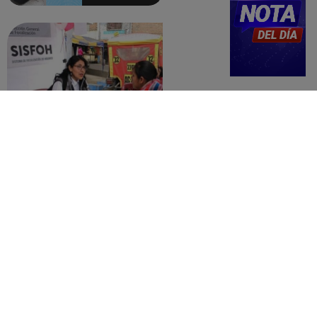
detalles
Revisa con tu DNI si tu casa califica
como pobre, de acuerdo con el Sisfoh
Te ayudo
25 de mayo 2026