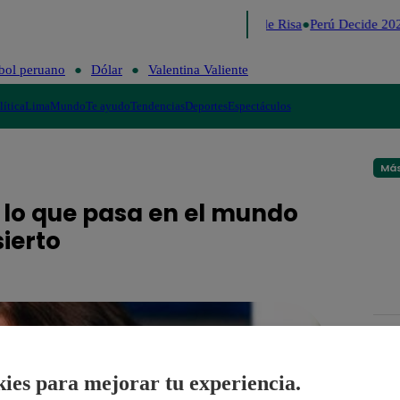
Lo último
Me Caigo de Risa
Perú Decide 202
bol peruano
Dólar
Valentina Valiente
lítica
Lima
Mundo
Te ayudo
Tendencias
Deportes
Espectáculos
Más
 lo que pasa en el mundo
sierto
ies para mejorar tu experiencia.