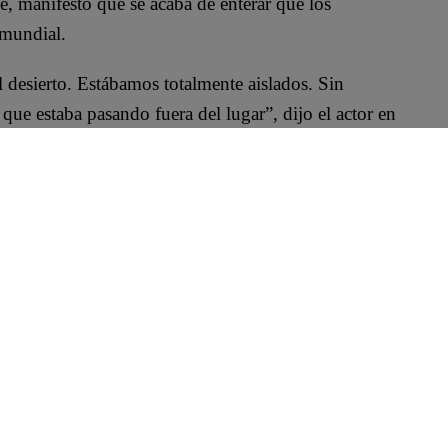
, manifestó que se acaba de enterar que los
 mundial.
desierto. Estábamos totalmente aislados. Sin
que estaba pasando fuera del lugar”, dijo el actor en
o que ha cambiado para siempre. Es alucinante, por
s en todas partes del mundo. Poniéndome al día”,
rtículo