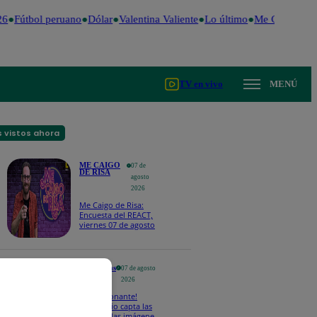
6
Fútbol peruano
Dólar
Valentina Valiente
Lo último
Me Caigo de R
TV en vivo
MENÚ
 vistos ahora
ME CAIGO
07 de
DE RISA
agosto
2026
Me Caigo de Risa:
Encuesta del REACT,
viernes 07 de agosto
Tendencias
07 de agosto
2026
¡Impresionante!
Telescopio capta las
más nítidas imágenes