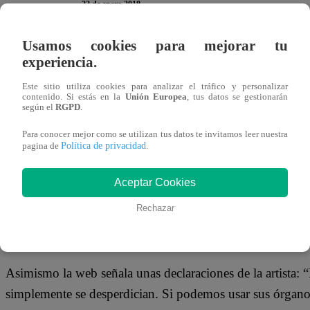
22 de enero 2018
Usamos cookies para mejorar tu
Katy Perry no solo sorprende cuando sube a un escenario
experiencia.
días, el sitio web YourNewsWire publicó una entrevista a 
Este sitio utiliza cookies para analizar el tráfico y personalizar
supuestamente- declara a la prensa que acude a fiestas co
contenido. Si estás en la
Unión Europea
, tus datos se gestionarán
según el
RGPD
.
fondo está hecho a base de carne humana.
Para conocer mejor como se utilizan tus datos te invitamos leer nuestra
Política de privacidad
pagina de
.
Aceptar Cookies
Según YourNewsWire, la autora de Bon Appétit dijo que
cena anual en donde comen carne de órganos humanos com
Rechazar
Asimismo la web señala unas declaraciones de la artista:
simplemente se desperdician. Si podemos usar sus órgan