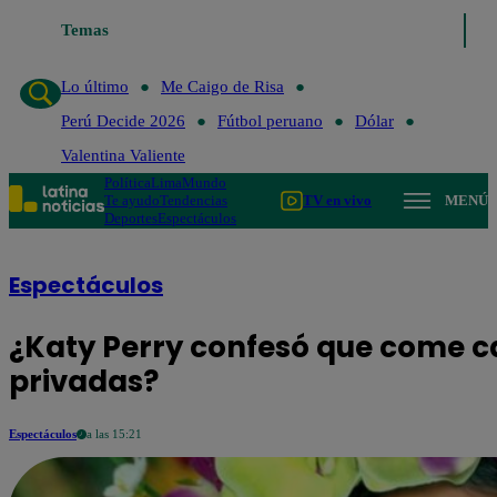
Temas
Lo último
Me Caigo de Risa
Perú Decide 2026
Fú
Lo último
Me Caigo de Risa
Perú Decide 2026
Fútbol peruano
Dólar
Valentina Valiente
Política
Lima
Mundo
Te ayudo
Tendencias
TV en vivo
MENÚ
Deportes
Espectáculos
Espectáculos
¿Katy Perry confesó que come c
privadas?
Espectáculos
a las 15:21