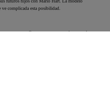
sus futuros hijos con Mario Hart. La modelo
 ve complicada esta posibilidad.
entre nosotros. Queremos que naturalmente salgan
s en nuestras familia, así que sea lo que Dios
niño tiene que llamarse Mario, no hay negociación,