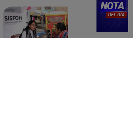
detalles
Revisa con tu DNI si tu casa califica
como pobre, de acuerdo con el Sisfoh
Te ayudo
25 de mayo 2026