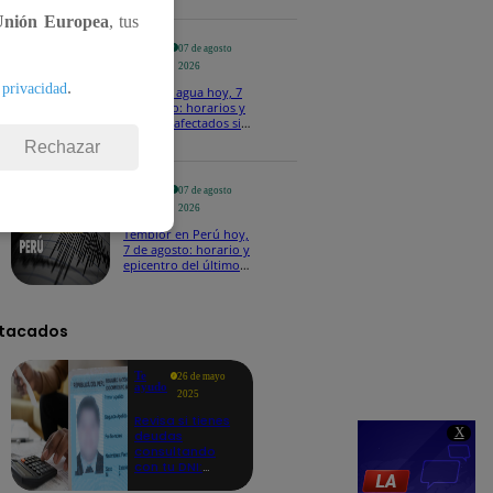
Unión Europea
, tus
Te
07 de agosto
ayudo
2026
.
 privacidad
Corte de agua hoy, 7
de agosto: horarios y
distritos afectados sin
el servicio de Sedapal
Rechazar
Te
07 de agosto
ayudo
2026
Temblor en Perú hoy,
7 de agosto: horario y
epicentro del último
sismo, según IGP
tacados
Te
26 de mayo
ayudo
2025
Revisa si tienes
X
deudas
consultando
con tu DNI:
aquí los