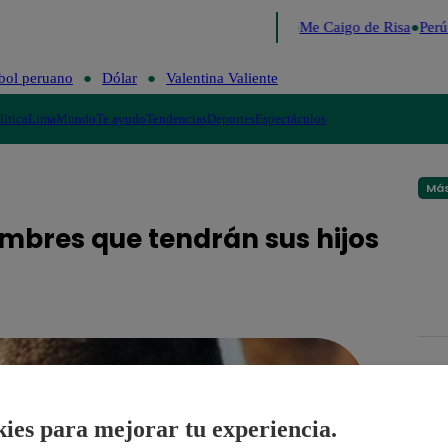
Lo último
Me Caigo de Risa
Perú 
bol peruano
Dólar
Valentina Valiente
lítica
Lima
Mundo
Te ayudo
Tendencias
Deportes
Espectáculos
Más
ombres que tendrán sus hijos
ies para mejorar tu experiencia.