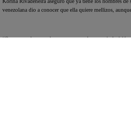
Korina Rivadeneira aseguró que ya tiene los nombres de 
venezolana dio a conocer que ella quiere mellizos, aunque
“Queremos dos pero hay que esperar, hay una indecisión 
dos, pero no sabemos si es posible porque no tenemos caso
quiera”, dijo Korina Rivadeneira.
Ver esta publicación en Instagram
“Si tenemos los dos nombre, de la niña y del niño. Si es 