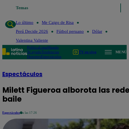
Temas
Lo último
Me Caigo d
Lo último
Me Caigo de Risa
Perú Decide 2026
Fútbol peruano
Dólar
Valentina Valiente
Política
Lima
Mundo
Te ayudo
Tendencias
TV en vivo
MENÚ
Deportes
Espectáculos
Espectáculos
Milett Figueroa alborota las red
baile
Espectáculos
a las 17:26