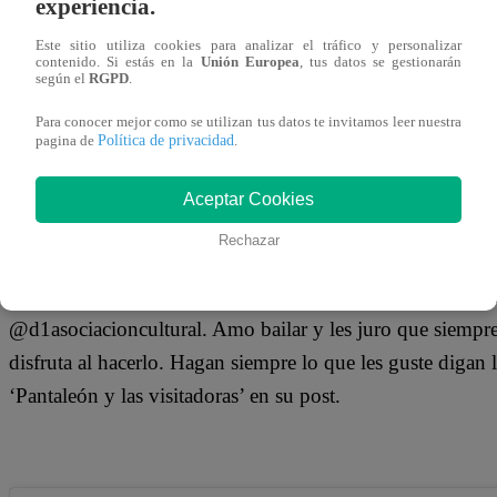
experiencia.
22 de marzo 2019
Este sitio utiliza cookies para analizar el tráfico y personalizar
contenido. Si estás en la
Unión Europea
, tus datos se gestionarán
según el
RGPD
.
La bella Milett Figueroa acostumbra mantener felices a su
sociales, donde no teme mostrar su buena figura, recibien
Para conocer mejor como se utilizan tus datos te invitamos leer nuestra
Política de privacidad
pagina de
.
sus publicaciones. Es por eso que la modelo utilizó su cu
que realiza un sensual baile, dejando con la boca abierta 
Aceptar Cookies
Rechazar
“Después de mucho haciendo algo que me gusta mucho. 
@d1asociacioncultural. Amo bailar y les juro que siempre
disfruta al hacerlo. Hagan siempre lo que les guste digan l
‘Pantaleón y las visitadoras’ en su post.