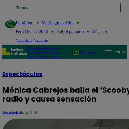
Temas
Lo último
Me Caigo de
Lo último
Me Caigo de Risa
Perú Decide 2026
Fútbol peruano
Dólar
Valentina Valiente
Política
Lima
Mundo
Te ayudo
Tendencias
TV en vivo
MENÚ
Deportes
Espectáculos
Espectáculos
Mónica Cabrejos baila el ‘Scoob
radio y causa sensación
Espectáculos
a las 13:19