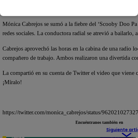
10 de febrero 2018
Mónica Cabrejos se sumó a la fiebre del ‘Scooby Doo Pa P
redes sociales. La conductora radial se atrevió a bailarlo, 
Cabrejos aprovechó las horas en la cabina de una radio lo
compañero de trabajo. Ambos realizaron una divertida cor
La compartió en su cuenta de Twitter el video que viene 
¡Míralo!
https://twitter.com/monica_cabrejos/status/9620210273
Encuéntranos también en
Siguiente artí