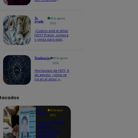
palabras: “Lo voy a
extrañar muchísimo”!
Te
08 de agosto
ayudo
2026
¿Cuánto está el dólar
HOY? Precio, compra
y venta para este
sábado 8 de agosto
Tendencias
08 de agosto
2026
Horóscopo de HOY, 8
de agosto: ¿cómo te
irá en el amor y
trabajo, según la IA?
tacados
Te
26 de mayo
ayudo
2025
Revisa si tienes
deudas
consultando
con tu DNI: