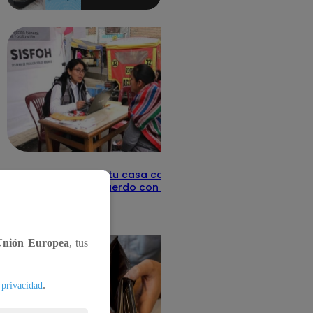
aquí los
detalles
Revisa con tu DNI si tu casa califica
como pobre, de acuerdo con el Sisfoh
Te ayudo
25 de mayo 2026
Unión Europea
, tus
.
 privacidad