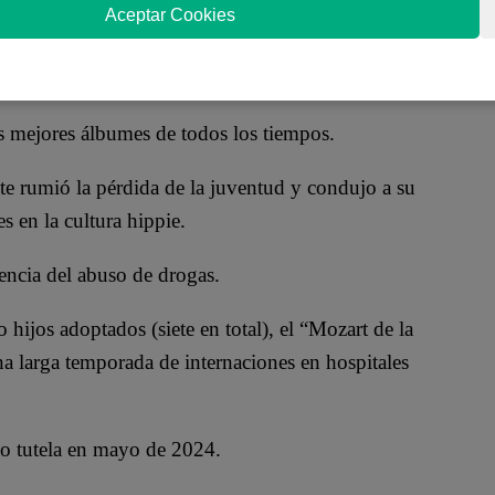
Aceptar Cookies
nidense más vendida del mundo.
 los Beatles.
 mejores álbumes de todos los tiempos.
nte rumió la pérdida de la juventud y condujo a su
s en la cultura hippie.
encia del abuso de drogas.
hijos adoptados (siete en total), el “Mozart de la
na larga temporada de internaciones en hospitales
jo tutela en mayo de 2024.