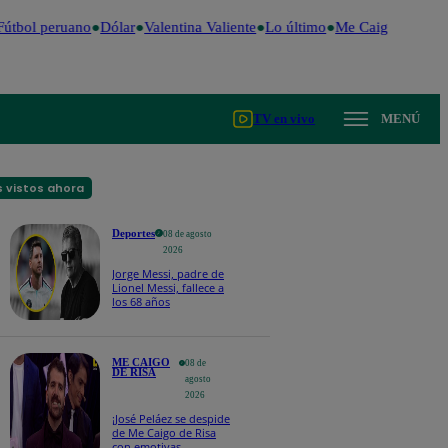
útbol peruano
Dólar
Valentina Valiente
Lo último
Me Caigo de Risa
TV en vivo
MENÚ
 vistos ahora
Deportes
08 de agosto
2026
Jorge Messi, padre de
Lionel Messi, fallece a
los 68 años
ME CAIGO
08 de
DE RISA
agosto
2026
¡José Peláez se despide
de Me Caigo de Risa
con emotivas