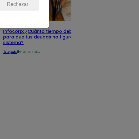
Rechazar
Infocorp: ¿Cuánto tiempo debe pasar
para que tus deudas no figuren en su
sistema?
Te ayudo
11 de junio 2025