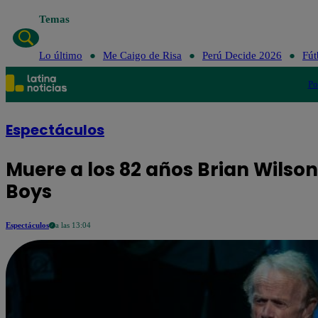
Temas
Lo último
Me Caigo de Risa
Perú Decide 2026
Fút
Po
Espectáculos
Muere a los 82 años Brian Wilso
Boys
Espectáculos
a las 13:04