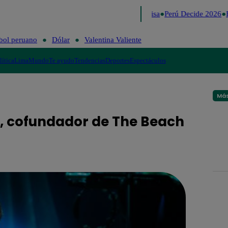
Lo último
Me Caigo de Risa
Perú Decide 2026
F
bol peruano
Dólar
Valentina Valiente
lítica
Lima
Mundo
Te ayudo
Tendencias
Deportes
Espectáculos
Más
n, cofundador de The Beach