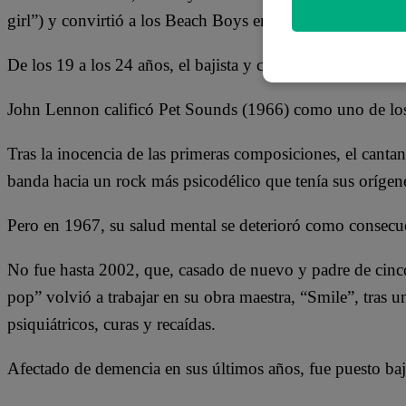
girl”) y convirtió a los Beach Boys en el banda estadou
De los 19 a los 24 años, el bajista y cantante se equiparó a
John Lennon calificó Pet Sounds (1966) como uno de los
Tras la inocencia de las primeras composiciones, el canta
banda hacia un rock más psicodélico que tenía sus orígene
Pero en 1967, su salud mental se deterioró como consecu
No fue hasta 2002, que, casado de nuevo y padre de cinco 
pop” volvió a trabajar en su obra maestra, “Smile”, tras u
psiquiátricos, curas y recaídas.
Afectado de demencia en sus últimos años, fue puesto ba