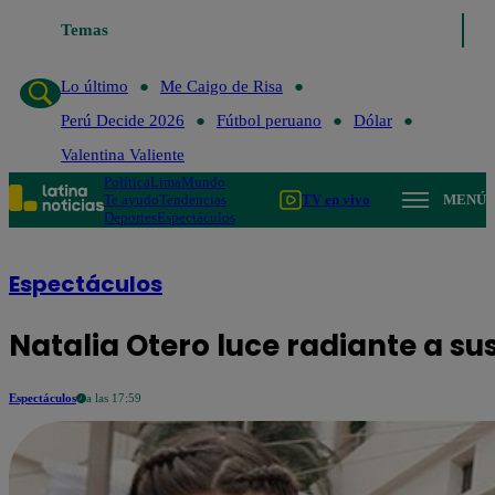
Temas
Lo último
Me Caigo de Risa
Perú Decide 2026
Fút
Lo último
Me Caigo de Risa
Perú Decide 2026
Fútbol peruano
Dólar
Valentina Valiente
Política
Lima
Mundo
Te ayudo
Tendencias
TV en vivo
MENÚ
Deportes
Espectáculos
Espectáculos
Natalia Otero luce radiante a s
Espectáculos
a las 17:59