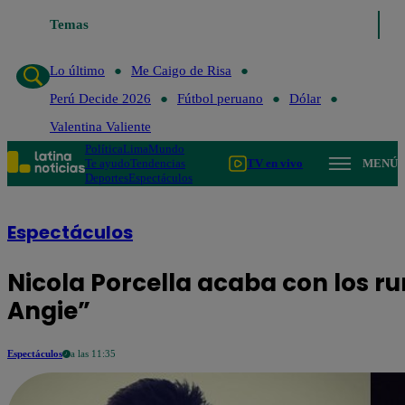
Temas
Lo último
Me Caigo de Ri
Lo último
Me Caigo de Risa
Perú Decide 2026
Fútbol peruano
Dólar
Valentina Valiente
Política
Lima
Mundo
Te ayudo
Tendencias
TV en vivo
MENÚ
Deportes
Espectáculos
Espectáculos
Nicola Porcella acaba con los r
Angie”
Espectáculos
a las 11:35