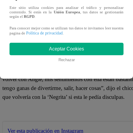
28 de noviembre 2018
Este sitio utiliza cookies para analizar el tráfico y personalizar
contenido. Si estás en la
Unión Europea
, tus datos se gestionarán
según el
RGPD
.
A raíz de todos los rumores que se han generado en los úl
Para conocer mejor como se utilizan tus datos te invitamos leer nuestra
con Angie Arizaga, Nicola Porcella salió por fin al frente 
Política de privacidad
pagina de
.
que está totalmente soltero y planea seguir así.
Aceptar Cookies
Rechazar
“Ya ha pasado mucho tiempo, yo estoy solo y no tengo g
volver con Angie, mis sentimientos con ella están bastante
tengo ganas de divertirme, salir, hacer cosas”, dijo el ch
que volvería con la ‘Negrita’ si esta le pedía disculpas.
Ver esta publicación en Instagram