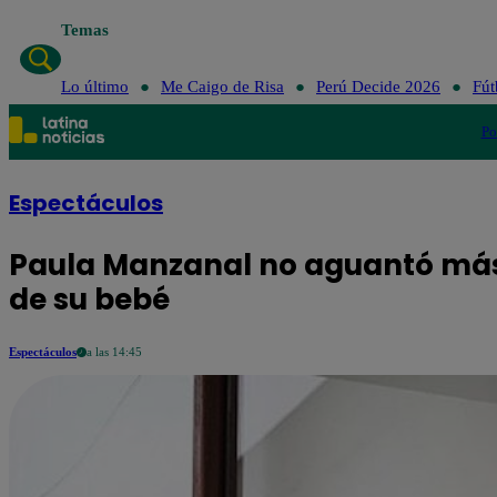
Temas
Lo último
Me 
Lo último
Me Caigo de Risa
Perú Decide 2026
Fút
Po
Espectáculos
Paula Manzanal no aguantó más 
de su bebé
Espectáculos
a las 14:45