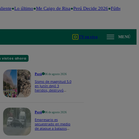
iente
Lo último
Me Caigo de Risa
Perú Decide 2026
Fútbol peruano
TV en vivo
MENÚ
 vistos ahora
Perú
06 de agosto 2026
Sismo de magnitud 5.0
en Junín dejó 3
heridos, destruyó
hogares y propició
desprendimientos
Perú
06 de agosto 2026
Empresario es
secuestrado en medio
de ataque a balazos
en Piura | VIDEO