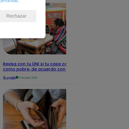
.
 privacidad
Rechazar
Revisa con tu DNI si tu casa califica
como pobre, de acuerdo con el Sisfoh
Te ayudo
25 de mayo 2026