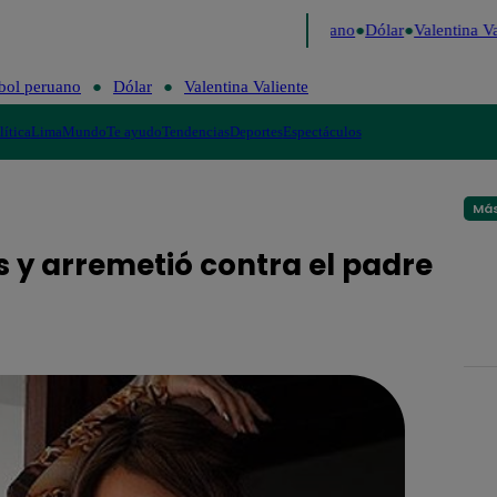
Caigo de Risa
Perú Decide 2026
Fútbol peruano
Dólar
Valentina Val
bol peruano
Dólar
Valentina Valiente
lítica
Lima
Mundo
Te ayudo
Tendencias
Deportes
Espectáculos
Más
y arremetió contra el padre