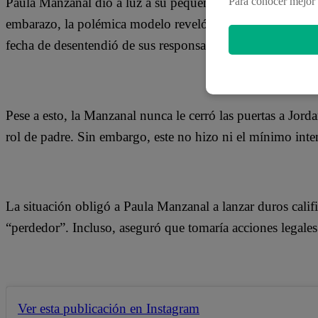
Paula Manzanal dio a luz a su pequeño Valentino con la a
Para conocer mejor 
embarazo, la polémica modelo reveló la separación del chi
fecha de desentendió de sus responsabilidades.
Pese a esto, la Manzanal nunca le cerró las puertas a Jor
rol de padre. Sin embargo, este no hizo ni el mínimo inte
La situación obligó a Paula Manzanal a lanzar duros califi
“perdedor”. Incluso, aseguró que tomaría acciones legales
Ver esta publicación en Instagram