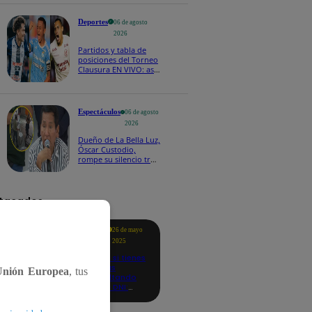
Deportes
06 de agosto
2026
Partidos y tabla de
posiciones del Torneo
Clausura EN VIVO: así
van los equipos en la
fecha 4
Espectáculos
06 de agosto
2026
Dueño de La Bella Luz,
Óscar Custodio,
rompe su silencio tras
denuncia de acoso de
Naldy Saldaña
tacados
Te
26 de mayo
ayudo
2025
Revisa si tienes
deudas
Unión Europea
, tus
consultando
con tu DNI:
aquí los
detalles