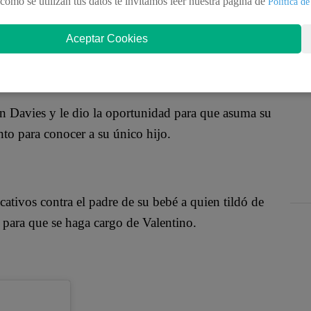
usencia del padre de su niño. Desde la mitad de su
como se utilizan tus datos te invitamos leer nuestra pagina de
Política de
co reality británico Jordan Davies, quien desde esa
Aceptar Cookies
dan Davies y le dio la oportunidad para que asuma su
nto para conocer a su único hijo.
cativos contra el padre de su bebé a quien tildó de
 para que se haga cargo de Valentino.