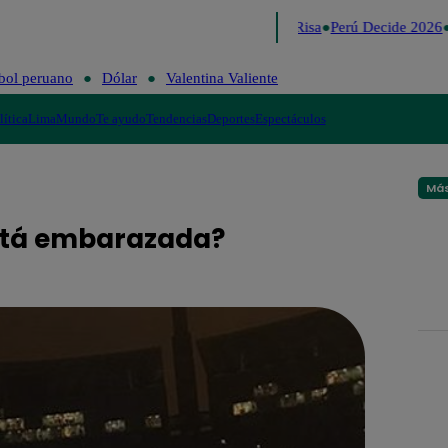
Lo último
Me Caigo de Risa
Perú Decide 2026
bol peruano
Dólar
Valentina Valiente
lítica
Lima
Mundo
Te ayudo
Tendencias
Deportes
Espectáculos
Más
stá embarazada?