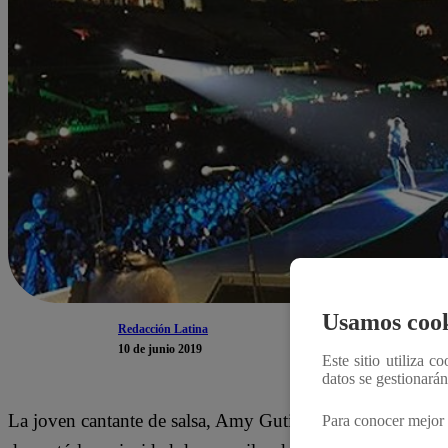
Usamos cook
Redacción Latina
10 de junio 2019
Este sitio utiliza c
datos se gestionará
La joven cantante de salsa, Amy Gutiérrez, quien saltó a l
Para conocer mejor 