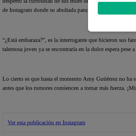
despertó la curiosidad de sus miles de seguidores en las re
de Instagram donde su abultada pancita llamó la atención
“¿Está embaraza?”, es la interrogante que hicieron sus fans
talentosa joven ya se encontraría en la dulce espera pese a
Lo cierto es que hasta el momento Amy Gutiérrez no ha sal
antes que los rumores comiencen a tomar más fuerza. ¡Mir
Ver esta publicación en Instagram