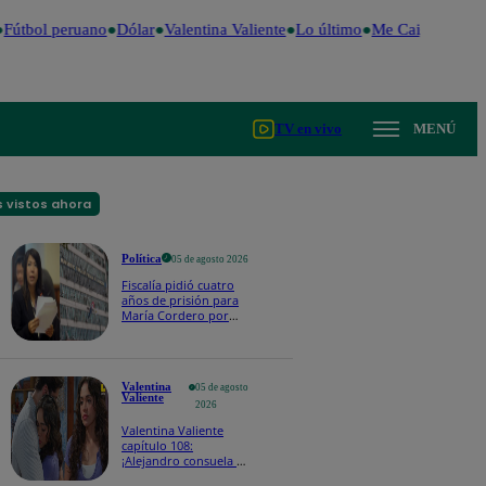
Fútbol peruano
Dólar
Valentina Valiente
Lo último
Me Caigo de Risa
TV en vivo
MENÚ
 vistos ahora
Política
05 de agosto 2026
Fiscalía pidió cuatro
años de prisión para
María Cordero por
presunto recorte de
sueldo a trabajador
Valentina
05 de agosto
Valiente
2026
Valentina Valiente
capítulo 108:
¡Alejandro consuela a
Valentina con un