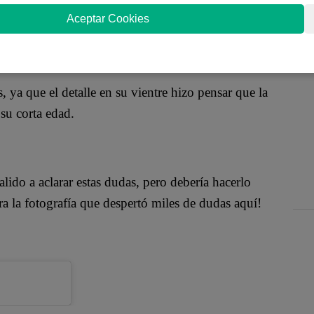
des sociales al compartir una fotografía en su cuenta
Aceptar Cookies
 de todos.
, ya que el detalle en su vientre hizo pensar que la
 su corta edad.
ido a aclarar estas dudas, pero debería hacerlo
a la fotografía que despertó miles de dudas aquí!