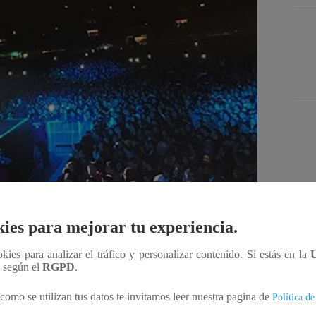
Des
ies para mejorar tu experiencia.
Compartir
ookies para analizar el tráfico y personalizar contenido. Si estás en la
n según el
RGPD
.
a fama por su participación en Los 4 Finalistas,
como se utilizan tus datos te invitamos leer nuestra pagina de
Política de