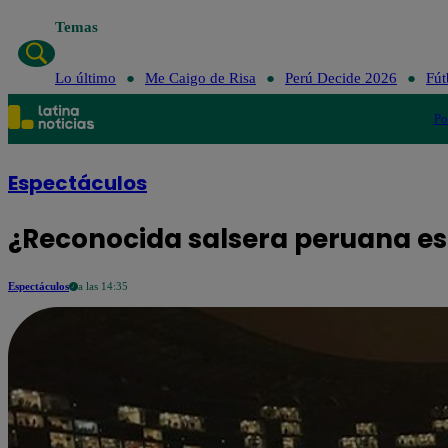
Temas
Lo último
Me Caigo de Risa
Perú Decide 2026
Fút
Po
Espectáculos
¿Reconocida salsera peruana e
Espectáculos
a las 14:35