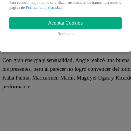
Para conocer mejor como se utilizan tus datos te invitamos leer nuestra
Política de privacidad
pagina de
.
Una nueva velada inició en Yo Soy, y lo hizo nada más y
Angerlyn Mendoza, la imitadora de Thalía. En esta ocasión
Aceptar Cookies
importa”, uno de los más populares de la artista mexicana
Rechazar
Con gran energía y sensualidad, Angie realizó una buena
los presentes, pero al parecer no logró convencer del todo
Katia Palma, Maricarmen Marín, Magdyel Ugaz y Ricardo
performance.