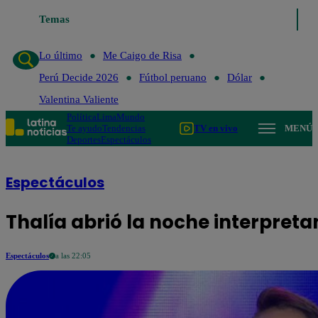
Temas
Lo último
Me Caigo de Risa
Perú 
Lo último
Me Caigo de Risa
Perú Decide 2026
Fútbol peruano
Dólar
Valentina Valiente
Política
Lima
Mundo
Te ayudo
Tendencias
TV en vivo
MENÚ
Deportes
Espectáculos
Espectáculos
Thalía abrió la noche interpreta
Espectáculos
a las 22:05