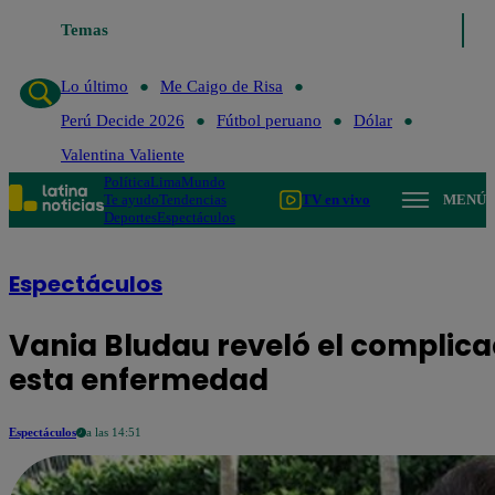
Temas
Lo último
Me Caigo de Risa
Perú Decide 2
Lo último
Me Caigo de Risa
Perú Decide 2026
Fútbol peruano
Dólar
Valentina Valiente
Política
Lima
Mundo
Te ayudo
Tendencias
TV en vivo
MENÚ
Deportes
Espectáculos
Espectáculos
Vania Bludau reveló el complic
esta enfermedad
Espectáculos
a las 14:51