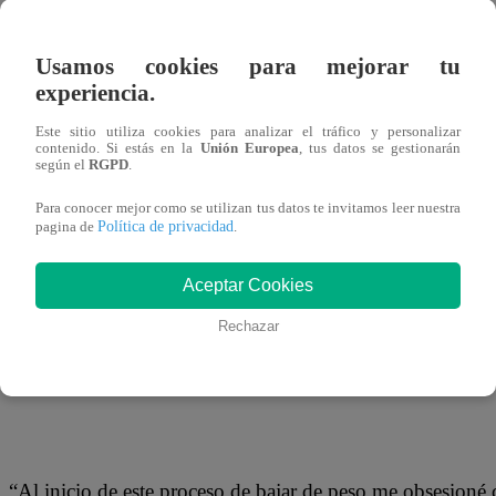
14 de noviembre 2019
Usamos cookies para mejorar tu
Vania Bludau confesó que lleva una constante batalla con 
experiencia.
La modelo utilizó sus redes sociales para enviar un mensa
Este sitio utiliza cookies para analizar el tráfico y personalizar
contenido. Si estás en la
Unión Europea
, tus datos se gestionarán
según el
RGPD
.
Para conocer mejor como se utilizan tus datos te invitamos leer nuestra
“Martes 12 de Noviembre 2019. Día normal… normal? Mm
Política de privacidad
pagina de
.
pensarlo mil veces después de entrar en un proceso de re
Aceptar Cookies
video hablando del hipotiroidismo me escriben muchísi
que tipo de deporte hacer”, escribió en las historias de su
Rechazar
“Al inicio de este proceso de bajar de peso me obsesioné 