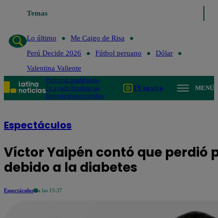
Temas
Lo último
Me Caigo de Risa
Perú Decide 2026
F
Lo último
Me Caigo de Risa
Perú Decide 2026
Fútbol peruano
Dólar
Valentina Valiente
Política
Lima
Mundo
Te ayudo
Tendencias
TV en vivo
MENÚ
Deportes
Espectáculos
Espectáculos
Víctor Yaipén contó que perdió p
debido a la diabetes
Espectáculos
a las 15:37