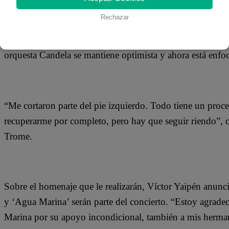
26 de febrero 2021
Rechazar
Víctor Yaipén Uypán perdió parte de su pie izquierdo debi
orquesta Candela se mantiene optimista y ahora está enfo
“Me cortaron parte del pie izquierdo. Todo tiene un proce
recuperarme por completo, pero hay que seguir riendo”, c
Trome.
Sobre el homenaje que le realizarán, Víctor Yaipén anun
y ‘Agua Marina’ serán parte del concierto. “Estoy agrad
Marina por su apoyo incondicional, también a mis herma