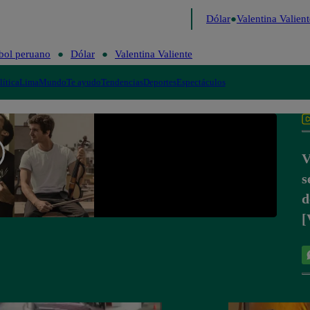
o de Risa
Perú Decide 2026
Fútbol peruano
Dólar
Valentina Valient
bol peruano
Dólar
Valentina Valiente
lítica
Lima
Mundo
Te ayudo
Tendencias
Deportes
Espectáculos
V
s
d
[