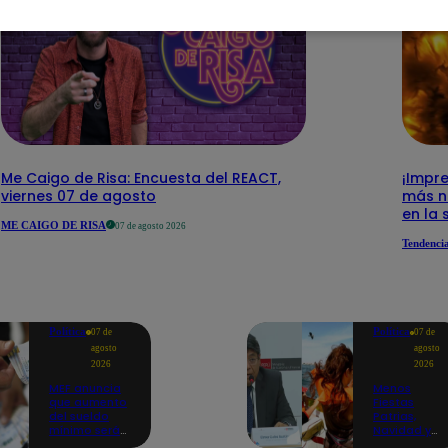
Me Caigo de Risa: Encuesta del REACT,
¡Impre
viernes 07 de agosto
más n
en la 
ME CAIGO DE RISA
07 de agosto 2026
Tendenci
Política
Política
07 de
07 de
agosto
agosto
2026
2026
MEF anuncia
Menos
que aumento
Fiestas
del sueldo
Patrias,
mínimo será
Navidad y
en dos
Año Nuevo: