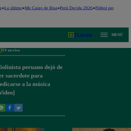
e
Lo último
Me Caigo de Risa
Perú Decide 2026
Fútbol peruano
Dól
TV en vivo
MENÚ
TV en vivo
iolinista peruano dejó de
er sacerdote para
edicarse a la música
Video]