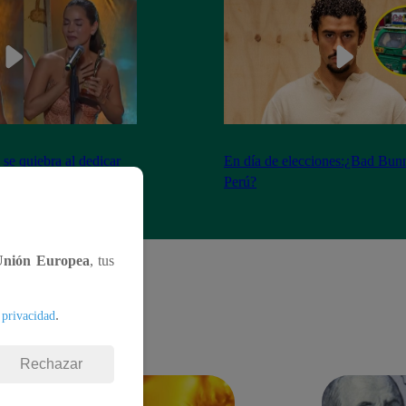
se quiebra al dedicar
En día de elecciones:¿Bad Bunn
os fallecidos
Perú?
Unión Europea
, tus
.
 privacidad
Rechazar