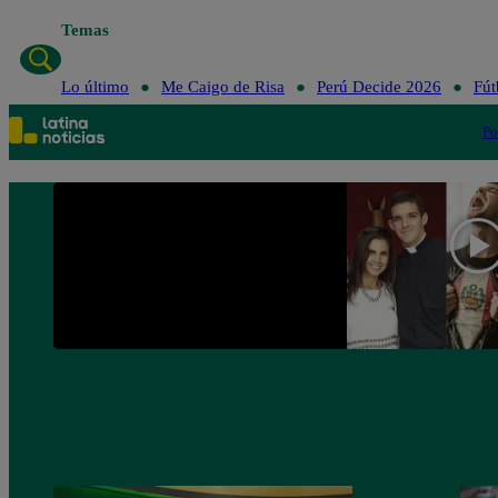
Temas
Lo último
Me Caig
Lo último
Me Caigo de Risa
Perú Decide 2026
Fút
Po