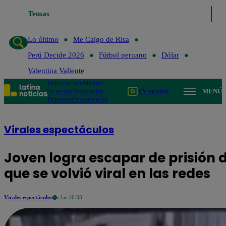
Lo último
Temas
Me Caigo de Risa
Perú Decide 2026
Fútbol perua
Lo último
Me Caigo de Risa
Perú Decide 2026
Fútbol peruano
Dólar
Valentina Valiente
Política
Lima
Mundo
Te ayudo
Tendencias
TV en vivo
MENÚ
Deportes
Espectáculos
Virales espectáculos
Joven logra escapar de prisión 
que se volvió viral en las redes
Virales espectáculos
a las 16:33