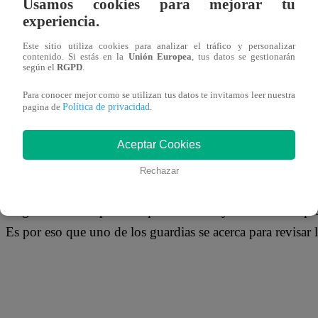
Usamos cookies para mejorar tu
27 de noviembre 2018
experiencia.
Este sitio utiliza cookies para analizar el tráfico y personalizar
Anan Komolwanit es un joven de 23 años que se encontraba
contenido. Si estás en la
Unión Europea
, tus datos se gestionarán
según el
RGPD
.
de Ayutthaya, en Tailandia, y que se ha convertido en el
peculiares de las redes sociales. El video, que ha dado l
Para conocer mejor como se utilizan tus datos te invitamos leer nuestra
Política de privacidad
pagina de
.
en YouTube, muestra el método que utilizó para escapar de
Aceptar Cookies
Rechazar
Como se muestra en las imágenes, el joven empieza a grit
asegurando a los policías que nada más y nada menos que 
Es por eso que uno de los guardias se acerca para revisar 