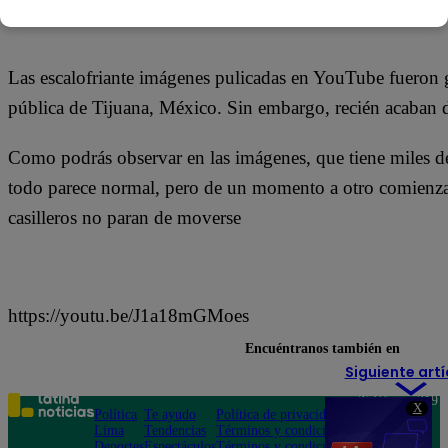
09 de febrero 2018
Las escalofriante imágenes pulicadas en YouTube fueron 
pública de Tijuana, México. Sin embargo, recién acaban de 
Como podrás observar en las imágenes, que tiene miles d
todo parece normal, pero de un momento a otro comienzan
casilleros no paran de moverse
https://youtu.be/J1a18mGMoes
Encuéntranos también en
Siguiente artí
Teléfono: 219
X
Política
Te ayudo
Política de privacidad
1000
Lima
Tendencias
Términos y condiciones
Av. San
Deportes
Espectáculos
Términos y condiciones