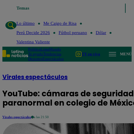
Temas
Lo último
Me
Lo último
Me Caigo de Risa
Perú Decide 2026
Fútbol peruano
Dólar
Valentina Valiente
Política
Lima
Mundo
Te ayudo
Tendencias
TV en vivo
MENÚ
Deportes
Espectáculos
Virales espectáculos
YouTube: cámaras de seguridad 
paranormal en colegio de Méxic
Virales espectáculos
a las 21:50