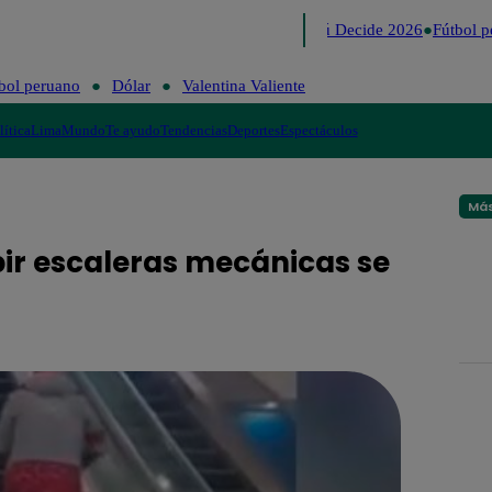
Lo último
Me Caigo de Risa
Perú Decide 2026
Fútbol p
bol peruano
Dólar
Valentina Valiente
lítica
Lima
Mundo
Te ayudo
Tendencias
Deportes
Espectáculos
Más
bir escaleras mecánicas se