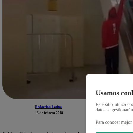
Usamos cook
Este sitio utiliza c
Redacción Latina
datos se gestionará
13 de febrero 2018
Para conocer mejor 