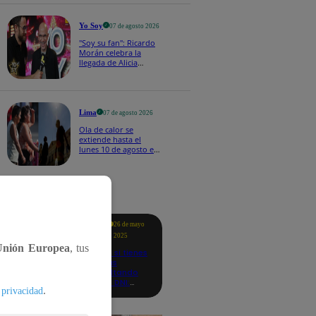
2026
Yo Soy
07 de agosto 2026
"Soy su fan": Ricardo
Morán celebra la
llegada de Alicia
Mercado a Yo Soy
2026
Lima
07 de agosto 2026
Ola de calor se
extiende hasta el
lunes 10 de agosto en
Lima y otras 16
regiones
tacados
Te
26 de mayo
ayudo
2025
Unión Europea
, tus
Revisa si tienes
deudas
consultando
con tu DNI:
.
 privacidad
aquí los
detalles