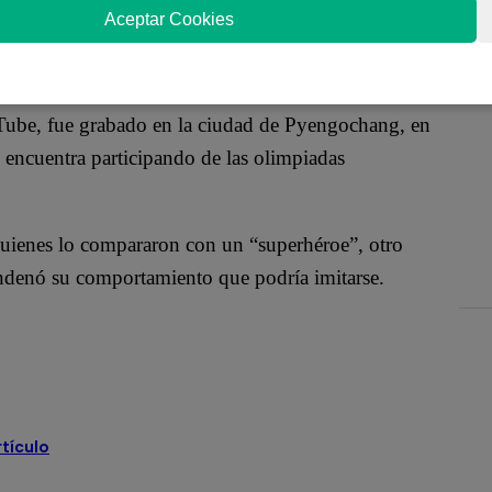
ticado en las redes sociales, sobre todo en la
Aceptar Cookies
nde muestra una peligrosa forma de subir las
Tube, fue grabado en la ciudad de Pyengochang, en
encuentra participando de las olimpiadas
 quienes lo compararon con un “superhéroe”, otro
ondenó su comportamiento que podría imitarse.
rtículo