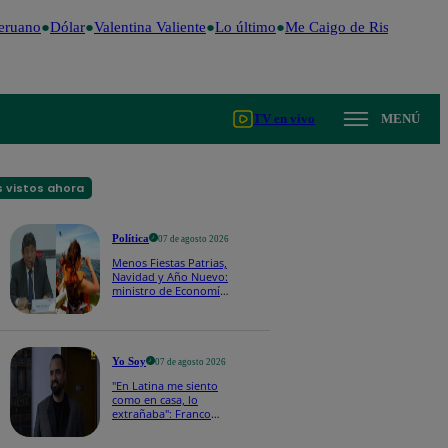
eruano
Dólar
Valentina Valiente
Lo último
Me Caigo de Risa
Perú De
TV en vivo
MENÚ
 vistos ahora
Política
07 de agosto 2026
Menos Fiestas Patrias,
Navidad y Año Nuevo:
ministro de Economía
anuncia que se
moverán los feriados
a los viernes
Yo Soy
07 de agosto 2026
"En Latina me siento
como en casa, lo
extrañaba": Franco
Cabrera emocionado
por estreno de Yo Soy