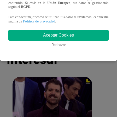
contenido. Si estás en la
Unión Europea
, tus datos se gestionarán
emotiva sorpresa en vivo y conmueve con
ataqu
según el
RGPD
.
mensaje personal
paraí
Para conocer mejor como se utilizan tus datos te invitamos leer nuestra
Política de privacidad
pagina de
.
Aceptar Cookies
También te puede
Rechazar
interesar