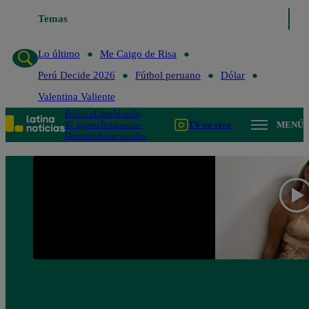
Temas
Lo último
Me Caigo de 
Lo último
Me Caigo de Risa
Perú Decide 2026
Fútbol peruano
Dólar
Valentina Valiente
Política
Lima
Mundo
Te ayudo
Tendencias
TV en vivo
MENÚ
Deportes
Espectáculos