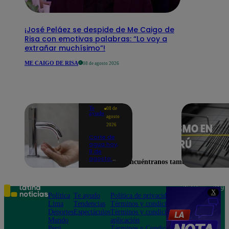
¡José Peláez se despide de Me Caigo de
Risa con emotivas palabras: “Lo voy a
extrañar muchísimo”!
ME CAIGO DE RISA
08 de agosto 2026
Te
08 de
ayudo
agosto
2026
Corte de
agua hoy,
8 de
agosto:
Encuéntranos también en
horarios y
distritos
afectados
sin el
Teléfono: 219
X
servicio de
Política
Te ayudo
Política de privacidad
1000
Sedapal
Lima
Tendencias
Términos y condiciones
Av. San
Deportes
Espectáculos
Términos y condiciones
Felipe 968
Mundo
aplicación
Jesús María
Perú
Términos y Condiciones