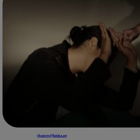
ybances@latina.pe