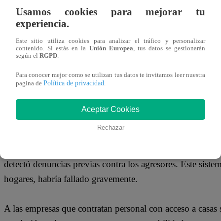
Usamos cookies para mejorar tu
experiencia.
Este sitio utiliza cookies para analizar el tráfico y personalizar
contenido. Si estás en la
Unión Europea
, tus datos se gestionarán
según el
RGPD
.
Para conocer mejor como se utilizan tus datos te invitamos leer nuestra
Política de privacidad
pagina de
.
EXIGEN RESPUESTAS
Aceptar Cookies
El pronunciamiento también exhorta al Ministerio de la Mu
Rechazar
procesos judiciales. Además, se exige que la información 
de Trabajo se le pide revisar de inmediato la herramienta
detectó denuncias previas contra los agresores. Este sistem
hogares, habría fallado gravemente.
A las empresas que contratan personal con acceso a casas se