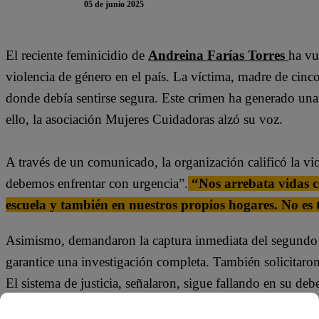
05 de junio 2025
El reciente feminicidio de
Andreina Farías Torres
ha vu
violencia de género en el país. La víctima, madre de cinco
donde debía sentirse segura. Este crimen ha generado una 
ello, la asociación Mujeres Cuidadoras alzó su voz.
A través de un comunicado, la organización calificó la v
debemos enfrentar con urgencia”.
“Nos arrebata vidas ca
escuela y también en nuestros propios hogares. No es
Asimismo, demandaron la captura inmediata del segundo 
garantice una investigación completa. También solicitaron
El sistema de justicia, señalaron, sigue fallando en su deb