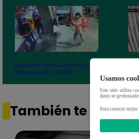
Falso delivery asesina a hombre con 12
Chorr
balazos en un billar | VIDEO
de 70
Usamos cook
Este sitio utiliza c
datos se gestionará
También te puede i
Para conocer mejor 