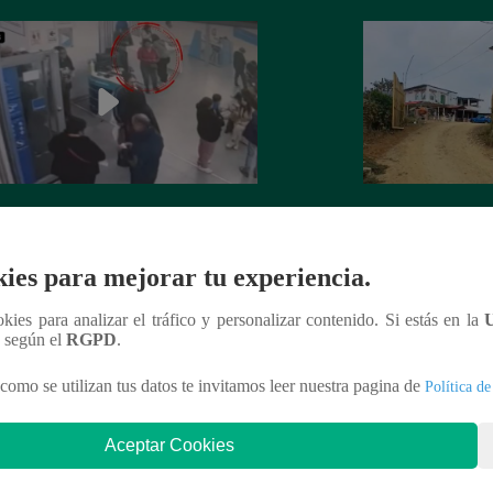
illos: asesinan a balazos a jubilado
Empresario denunc
 años tras retirar dinero del banco
soles en Tumbes
ies para mejorar tu experiencia.
ookies para analizar el tráfico y personalizar contenido. Si estás en la
n según el
RGPD
.
nteresar
como se utilizan tus datos te invitamos leer nuestra pagina de
Política de
Aceptar Cookies