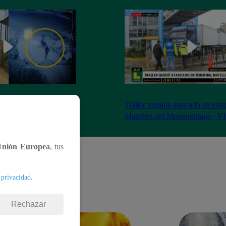
ia extorsión de 200 mil
Tráiler termina atascado en esta
Matellini del Metropolitano | 
Unión Europea
, tus
.
 privacidad
Rechazar