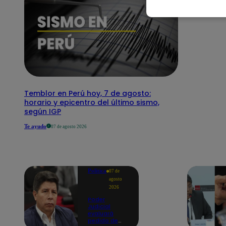
Temblor en Perú hoy, 7 de agosto:
horario y epicentro del último sismo,
según IGP
Te ayudo
07 de agosto 2026
Política
07 de
agosto
2026
Poder
Judicial
evaluará
pedido de