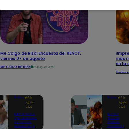
Me Caigo de Risa: Encuesta del REACT,
¡Impre
viernes 07 de agosto
más n
en la 
ME CAIGO DE RISA
07 de agosto 2026
Tendenci
Política
Política
07 de
07 de
agosto
agosto
2026
2026
MEF anuncia
Menos
que aumento
Fiestas
del sueldo
Patrias,
mínimo será
Navidad y