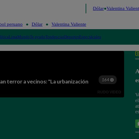
o de Risa
Perú Decide 2026
Fútbol peruano
Dólar
Valentina Valient
bol peruano
Dólar
Valentina Valiente
lítica
Lima
Mundo
Te ayudo
Tendencias
Deportes
Espectáculos
A
e
V
e
a
e