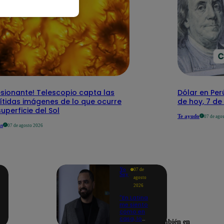
sionante! Telescopio capta las
Dólar en Perú
ítidas imágenes de lo que ocurre
de hoy, 7 d
superficie del Sol
Te ayudo
07 de ago
as
07 de agosto 2026
Yo
07 de
Soy
agosto
2026
"En Latina
me siento
como en
casa, lo
Encuéntranos también en