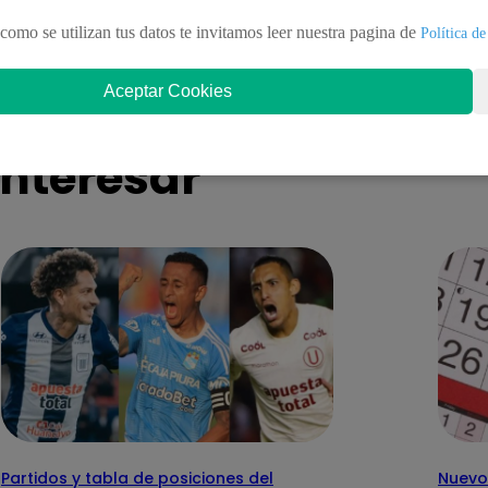
n el amor y trabajo, según la IA?
compra y venta par
como se utilizan tus datos te invitamos leer nuestra pagina de
Política de
abril
Aceptar Cookies
nteresar
Partidos y tabla de posiciones del
Nuevo