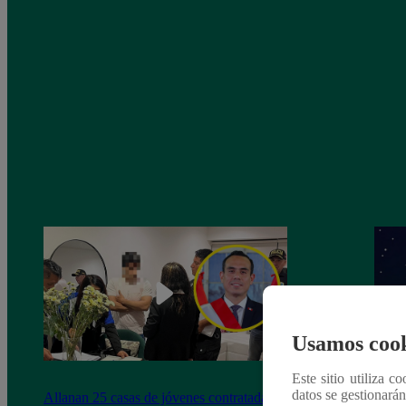
Usamos cook
Este sitio utiliza c
datos se gestionará
Allanan 25 casas de jóvenes contratadas
Horós