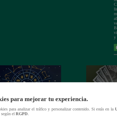
C
l
m
a
v
B
v
y
ies para mejorar tu experiencia.
ookies para analizar el tráfico y personalizar contenido. Si estás en la
n según el
RGPD
.
copo de HOY, 10 de abril: ¿cómo te
¿Cuánto está el d