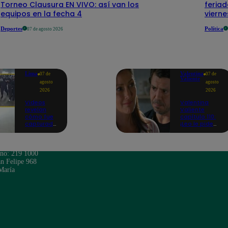
Torneo Clausura EN VIVO: así van los
feriad
equipos en la fecha 4
vierne
Deportes
Política
07 de agosto 2026
Lima
Valentina
07 de
07 de
Valiente
agosto
agosto
2026
2026
Videos
Valentina
revelan
Valiente
cómo fue
capítulo 110:
capturado
¡Leo le pide
uno de los
perdón a Elsa
asesinos
por haberla
de
dejado sola
cambista
durante
ono: 219 1000
en el
tantos años!
n Felipe 968
Mercado
María
Central