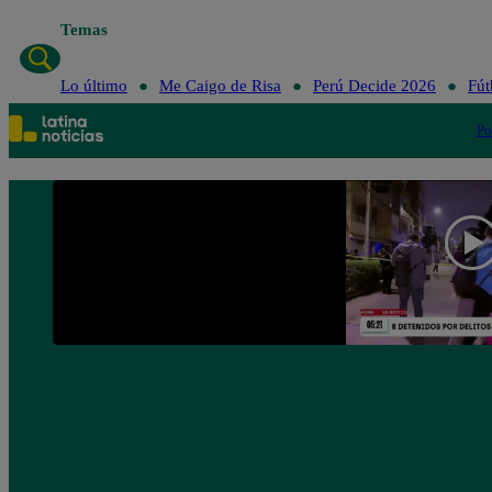
Temas
Lo últ
Lo último
Me Caigo de Risa
Perú Decide 2026
Fút
Po