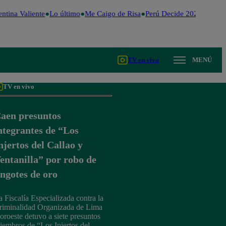
ntina Valiente
Lo último
Me Caigo de Risa
Perú Decide 2026
Fútbol
TV en vivo
MENÚ
TV en vivo
aen presuntos
ntegrantes de “Los
njertos del Callao y
entanilla” por robo de
ingotes de oro
a Fiscalía Especializada contra la
riminalidad Organizada de Lima
oroeste detuvo a siete presuntos
iembros de “Los Injertos del