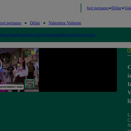
imo
Me Caigo de Risa
Perú Decide 2026
Fútbol peruano
Dólar
Vale
bol peruano
Dólar
Valentina Valiente
lítica
Lima
Mundo
Te ayudo
Tendencias
Deportes
Espectáculos
C
i
I
V
l
L
C
N
m