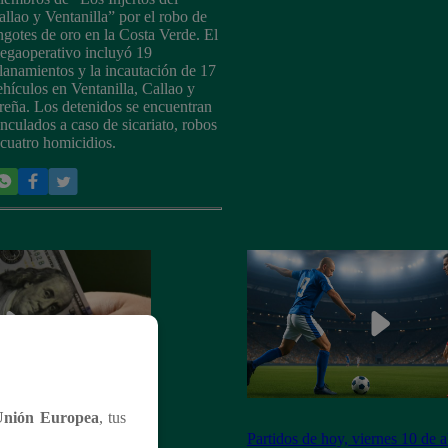
allao y Ventanilla” por el robo de
ingotes de oro en la Costa Verde. El
egaoperativo incluyó 19
llanamientos y la incautación de 17
ehículos en Ventanilla, Callao y
reña. Los detenidos se encuentran
inculados a caso de sicariato, robos
 cuatro homicidios.
Unión Europea
, tus
ólar HOY? Precio,
Partidos de hoy, viernes 10 de ab