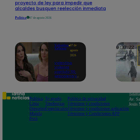
proyecto de ley para impedir que
alcaldes busquen reelección inmediata
Política
07 de agosto 2026
Valentina
07 de
Valiente
agosto
2026
Valentina
Valiente
capítulo 110:
¡Macarena ya
no quiere
involucrarse
en la
extorsión
Teléf
contra Frida y
Política
Te ayudo
Política de privacidad
Av. Sa
Rodrigo!
Lima
Tendencias
Términos y condiciones
Jesús 
Deportes
Espectáculos
Términos y condiciones aplicación
Mundo
Términos y Condiciones APP
Perú