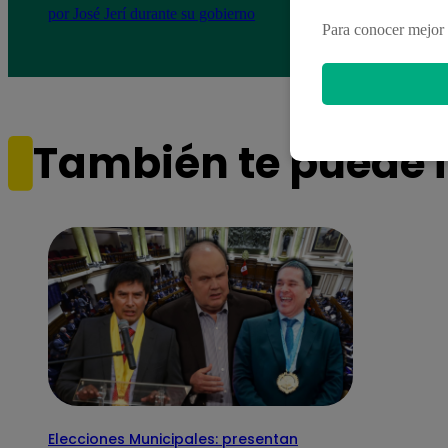
por José Jerí durante su gobierno
irá e
Para conocer mejor 
También te puede i
Elecciones Municipales: presentan