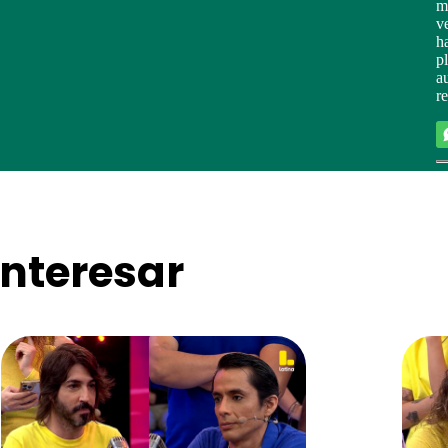
m
v
h
p
a
r
nteresar