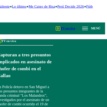
liente
Lo último
Me Caigo de Risa
Perú Decide 2026
Fútbol peruan
TV en vivo
MENÚ
TV en vivo
apturan a tres presuntos
mplicados en asesinato de
hofer de combi en el
allao
a Policía detuvo en San Miguel a
os presuntos integrantes de la
anda criminal “Los Malandros”,
nvestigados por el asesinato de un
hofer de combi ocurrido el 19 de