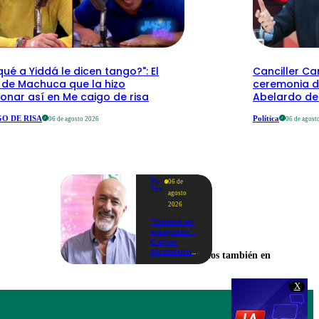
qué a Yiddá le dicen tango?": El
Canciller Car
 de Machuca que la hizo
ceremonia d
onar así en Me caigo de risa
Abelardo de 
O DE RISA
Política
06 de agosto 2026
06 de agost
Yo
06 de
Soy
agosto
2026
"Somos un
equipazo":
Carlos
Alcántara
Encuéntranos también en
adelanta
lo que se
viene en la
X
nueva
temporada
de Yo Soy