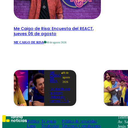
Me Caigo de Risa: Encuesta del REACT,
jueves 06 de agosto
ME CAIGO DE RISA
06 de agosto 2026
ME
06 de
CAIGO
agosto
DE
RISA
2026
"A Machuca
le dicen
'Árbol sin
ramas'...": El
chiste de
Yiddá
Eslava que
hizo
Teléf
explotar de
Política
Te ayudo
Política de privacidad
Av. Sa
risa a todos
Lima
Tendencias
Términos y condiciones
Jesús 