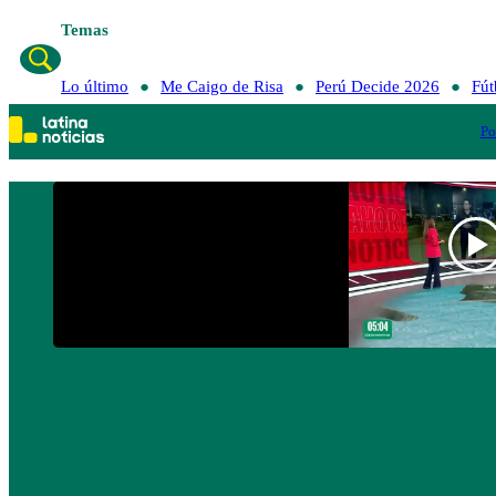
Temas
Lo último
Me
Lo último
Me Caigo de Risa
Perú Decide 2026
Fút
Po