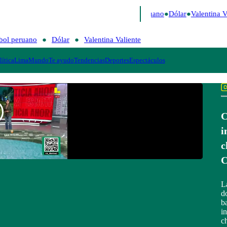
 Caigo de Risa
Perú Decide 2026
Fútbol peruano
Dólar
Valentina Va
bol peruano
Dólar
Valentina Valiente
lítica
Lima
Mundo
Te ayudo
Tendencias
Deportes
Espectáculos
C
i
c
C
L
d
b
i
c