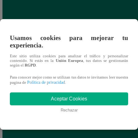
Usamos cookies para mejorar tu
experiencia.
Este sitio utiliza cookies para analizar el tráfico y personalizar
contenido. Si estás en la
Unión Europea
, tus datos se gestionarán
según el
RGPD
.
Para conocer mejor como se utilizan tus datos te invitamos leer nuestra
Política de privacidad
pagina de
.
Aceptar Cookies
Rechazar
¿Cuánto está el dólar HOY? Precio,
Horós
compra y venta para este lunes 27 de abril
irá e