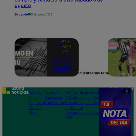
agosto
Te ayudo
08 de agosto 2026
Te
08 de
ayudo
agosto
2026
Temblor en
Perú hoy, 8
de agosto:
horario y
Encuéntranos también en
epicentro
del último
sismo,
según IGP
Teléfono: 219
X
Política
Te ayudo
Política de privacidad
1000
Lima
Tendencias
Términos y condiciones
Av. San
Deportes
Espectáculos
Términos y condiciones
Felipe 968
Mundo
aplicación
Jesús María
Perú
Términos y Condiciones
APP